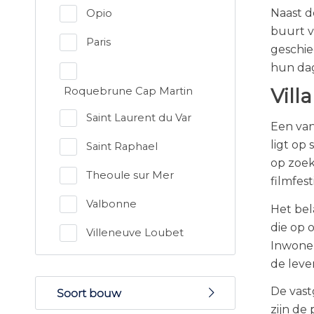
Naast d
Opio
buurt v
Paris
geschie
hun dag
Vill
Roquebrune Cap Martin
Saint Laurent du Var
Een van
ligt op
Saint Raphael
op zoek
Theoule sur Mer
filmfest
Valbonne
Het bel
die op 
Villeneuve Loubet
Inwoner
de leven
De vast
Soort bouw
zijn de