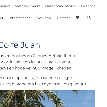
Nieuws
Vastgoed markt
Onze totaal-service
Over ons
et
Internationaal
Verkoop
Contact
Golfe Juan
 tussen Antibes en Cannes. Het biedt een
 wordt snel een favoriete keuze voor
ekenis en hoge verhuurmogelijkheden.
nsen die op zoek zijn naar een rustiger
 en Nice, bekend om hun dynamiek en glamour.