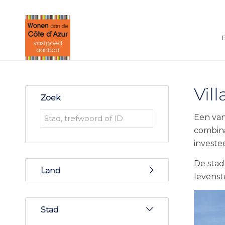
Vil
Zoek
Een van
combina
investe
De stad
Land
levenst
Frankrijk
Stad