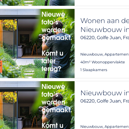
Wonen aan de 
Nieuwbouw in 
06220,
Golfe Juan,
Fr
Nieuwbouw
,
Appartemen
40m² Woonoppervlakte
1 Slaapkamers
Nieuwbouw in 
06220,
Golfe Juan,
Fr
Nieuwbouw
,
Appartemen