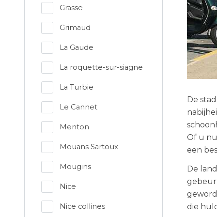
Grasse
Grimaud
La Gaude
La roquette-sur-siagne
La Turbie
De stad
Le Cannet
nabijhe
schoonh
Menton
Of u nu
Mouans Sartoux
een be
Mougins
De land
gebeurt
Nice
geworde
Nice collines
die hul