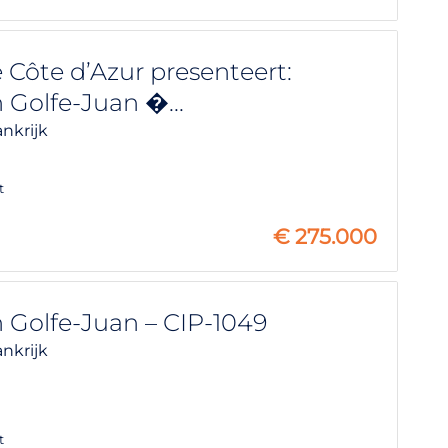
Côte d’Azur presenteert:
Golfe-Juan �...
ankrijk
t
€
275.000
Golfe-Juan – CIP-1049
ankrijk
t