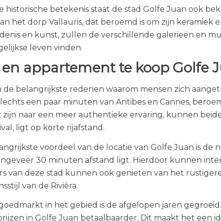
e historische betekenis staat de stad Golfe Juan ook bek
an het dorp Vallauris, dat beroemd is om zijn keramiek 
denis en kunst, zullen de verschillende galerieën en m
elijkse leven vinden.
a en appartement te koop Golfe 
 de belangrijkste redenen waarom mensen zich aangetro
 slechts een paar minuten van Antibes en Cannes, beroe
 zijn naar een meer authentieke ervaring, kunnen beid
ival, ligt op korte rijafstand.
angrijkste voordeel van de locatie van Golfe Juan is de 
ongeveer 30 minuten afstand ligt. Hierdoor kunnen inter
s van deze stad kunnen ook genieten van het rustigere 
sstijl van de Rivièra.
goedmarkt in het gebied is de afgelopen jaren gegroeid
 prijzen in Golfe Juan betaalbaarder. Dit maakt het een i