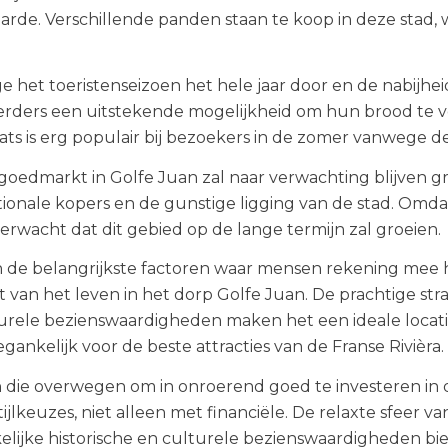
arde. Verschillende panden staan ​​te koop in deze st
 het toeristenseizoen het hele jaar door en de nabijhei
erders een uitstekende mogelijkheid om hun brood te
ats is erg populair bij bezoekers in de zomer vanwege d
goedmarkt in Golfe Juan zal naar verwachting blijven
tionale kopers en de gunstige ligging van de stad. Omdat
erwacht dat dit gebied op de lange termijn zal groeien.
 de belangrijkste factoren waar mensen rekening mee h
it van het leven in het dorp Golfe Juan. De prachtige stra
urele bezienswaardigheden maken het een ideale locatie
egankelijk voor de beste attracties van de Franse Rivièra.
die overwegen om in onroerend goed te investeren in
ijlkeuzes, niet alleen met financiële. De relaxte sfeer v
lijke historische en culturele bezienswaardigheden bi