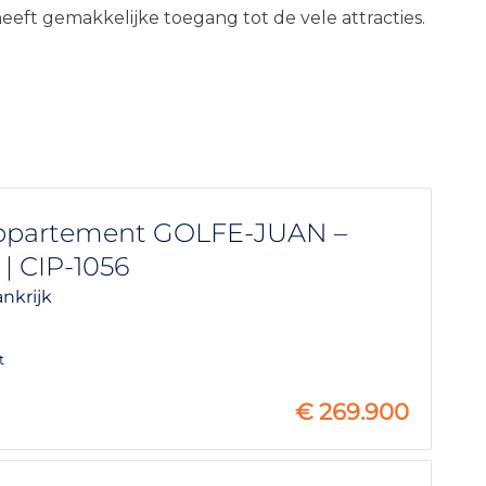
heeft gemakkelijke toegang tot de vele attracties.
partement GOLFE-JUAN –
 | CIP-1056
ankrijk
t
€
269.900