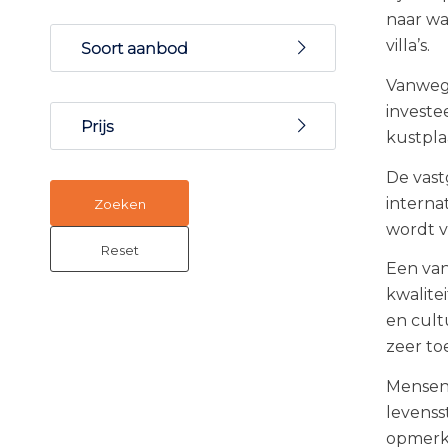
Nieuwbouw
naar wa
villa’s.
Soort aanbod
Vanwege
Appartement
investe
Prijs
kustpla
€
-
€
De vast
interna
wordt v
Een van
kwalite
en cult
zeer to
Mensen 
levensst
opmerke