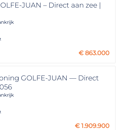
LFE-JUAN – Direct aan zee |
ankrijk
t
€
863.000
ning GOLFE-JUAN — Direct
1056
ankrijk
t
€
1.909.900