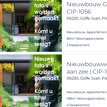
Nieuwbouw GO
CIP-1056
06220,
Golfe Juan,
Fr
Nieuwbouw
,
Appartemen
89m² Woonoppervlakte
3 Slaapkamers
Nieuwbouwwo
aan zee | CIP-
06220,
Golfe Juan,
Fr
Nieuwbouw
,
Appartemen
198m² Woonoppervlakte
4 Slaapkamers