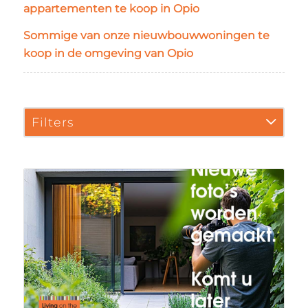
appartementen te koop in Opio
Sommige van onze nieuwbouwwoningen te
koop in de omgeving van Opio
Filters
Zoek
Land
Frankrijk
Stad