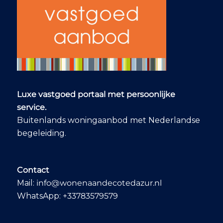
Golfe Juan
Grasse
Grimaud
La Gaude
La roquette-sur-siagne
Luxe vastgoed portaal met persoonlijke
La Turbie
service.
Buitenlands woningaanbod met Nederlandse
Le Cannet
begeleiding.
Menton
Mouans Sartoux
Contact
Mail:
info@wonenaandecotedazur.nl
Mougins
WhatsApp:
+33783579579
Nice