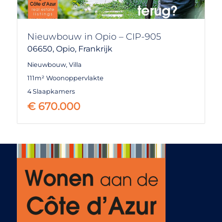
Antibes
Nieuwbouw in Opio – CIP-905
Auribeau sur Siagne
06650,
Opio,
Frankrijk
Beausoleil
Nieuwbouw
,
Villa
111m² Woonoppervlakte
Biot
4 Slaapkamers
Cagnes sur mer
€
670.000
Cannes
Chateauneuf de Grasse
Cogolin
Eze
Frejus