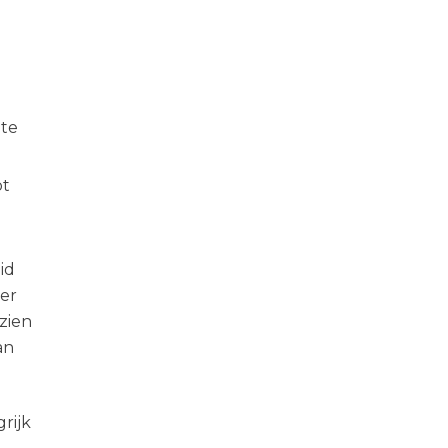
 te
ot
id
er
zien
an
rijk