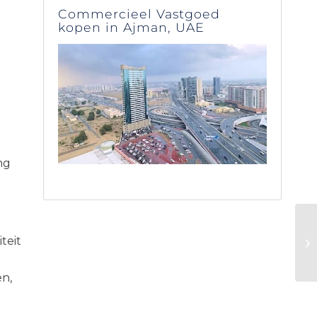
knowledgable
Commercieel Vastgoed
approach. Highly
kopen in Ajman, UAE
recommended.
ng
teit
n,