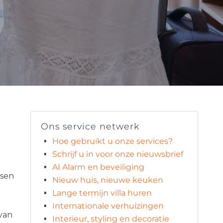
Ons service netwerk
Hoe gebruikt u onze services?
Schrijf u in voor onze nieuwsbrief
AI Alarm en beveiliging
ssen
Nieuw huis, nieuwe keuken
Lange termijn villa huren
Internationale verhuizingen
 van
Interieur, styling en decoratie