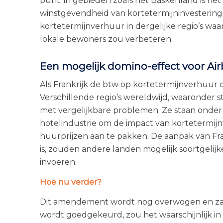
punt: in gebieden zoals het Baskenland is h
winstgevendheid van kortetermijninvestering
kortetermijnverhuur in dergelijke regio’s waa
lokale bewoners zou verbeteren.
Een mogelijk domino-effect voor Ai
Als Frankrijk de btw op kortetermijnverhuur
Verschillende regio’s wereldwijd, waaronder 
met vergelijkbare problemen. Ze staan onder
hotelindustrie om de impact van kortetermi
huurprijzen aan te pakken. De aanpak van Fra
is, zouden andere landen mogelijk soortgeli
invoeren.
Hoe nu verder?
Dit amendement wordt nog overwogen en zal
wordt goedgekeurd, zou het waarschijnlijk in