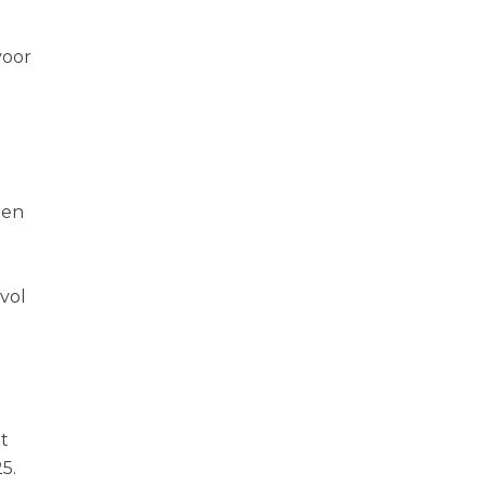
voor
pen
vol
t
5.