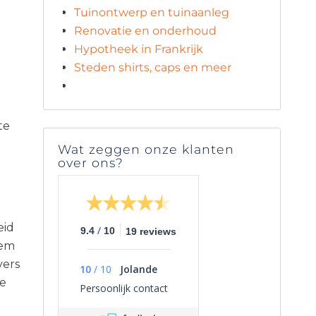
Tuinontwerp en tuinaanleg
Renovatie en onderhoud
Hypotheek in Frankrijk
Steden shirts, caps en meer
te
Wat zeggen onze klanten
over ons?
eid
/
9.4
10
19 reviews
eem
vers
10
/
10
Jolande
te
Persoonlijk contact