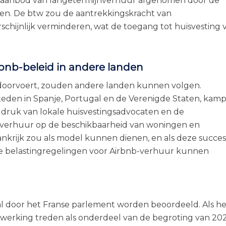
et aanbod van langetermijnverhuur afgenomen door de
en. De btw zou de aantrekkingskracht van
rschijnlijk verminderen, wat de toegang tot huisvesting 
rbnb-beleid in andere landen
 doorvoert, zouden andere landen kunnen volgen.
steden in Spanje, Portugal en de Verenigde Staten, kam
 druk van lokale huisvestingsadvocaten en de
jnverhuur op de beschikbaarheid van woningen en
nkrijk zou als model kunnen dienen, en als deze succes
jke belastingregelingen voor Airbnb-verhuur kunnen
 door het Franse parlement worden beoordeeld. Als he
 werking treden als onderdeel van de begroting van 202