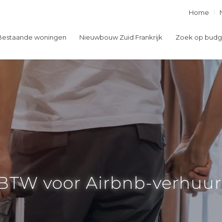
Home
Bestaande woningen
Nieuwbouw Zuid Frankrijk
Zoek op budg
TW voor Airbnb-verhuur 