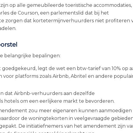
zijn op alle gemeubileerde toeristische accommodaties,
les de Courson, een parlementslid dat bij het
te zorgen dat kortetermijnverhuurders niet profiteren 
adelen.
orstel
e belangrijke bepalingen:
dt goedgekeurd, legt de wet een btw-tarief van 10% op 
 voor platforms zoals Airbnb, Abritel en andere populai
en dat Airbnb-verhuurders aan dezelfde
s hotels om een eerlijkere markt te bevorderen.
 amendement zou meer eigenaren kunnen aanmoedigen
 waardoor de woningtekorten in veelgevraagde gebiede
gepakt. De initiatiefnemers van het amendement zijn va