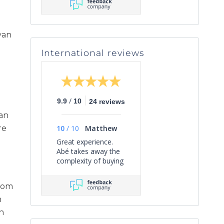
van
International reviews
/
9.9
10
24 reviews
aan
re
10
/
10
Matthew
Great experience.
Abé takes away the
complexity of buying
a property on the
Côte D'Azur, guiding
 om
you through the
process from start
n
to finish with a
n
helpful, friendly and