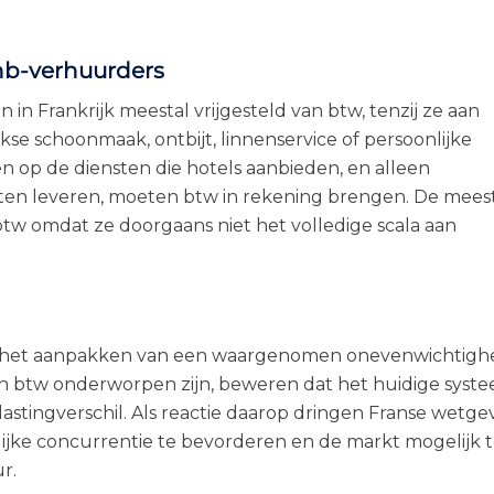
bnb-verhuurders
n Frankrijk meestal vrijgesteld van btw, tenzij ze aan
ijkse schoonmaak, ontbijt, linnenservice of persoonlijke
n op de diensten die hotels aanbieden, en alleen
sten leveren, moeten btw in rekening brengen. De mees
w omdat ze doorgaans niet het volledige scala aan
 is het aanpakken van een waargenomen onevenwichtigh
 aan btw onderworpen zijn, beweren dat het huidige syst
stingverschil. Als reactie daarop dringen Franse wetge
ijke concurrentie te bevorderen en de markt mogelijk 
r.