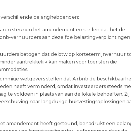
r verschillende belanghebbenden:
enaren steunen het amendement en stellen dat het de
irbnb-verhuurders aan dezelfde belastingverplichtingen
huurders betogen dat de btw op kortetermijnverhuur t
minder aantrekkelijk kan maken voor toeristen die
commodaties.
Sommige wetgevers stellen dat Airbnb de beschikbaarhe
ieden heeft verminderd, omdat investeerders steeds me
g te voldoen in plaats van aan de lokale behoeften. Zij 
verschuiving naar langdurige huisvestingsoplossingen a
at het amendement heeft gesteund, benadrukt een belang