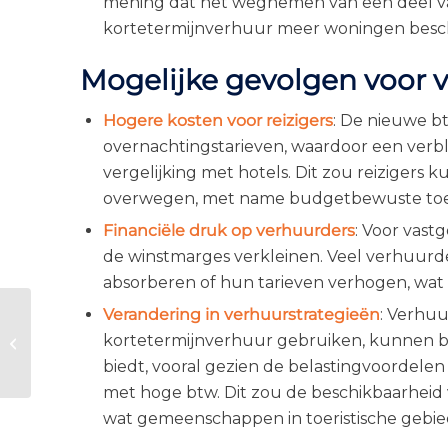
mening dat het wegnemen van een deel van
kortetermijnverhuur meer woningen besc
Mogelijke gevolgen voor v
Hogere kosten voor reizigers
: De nieuwe bt
overnachtingstarieven, waardoor een verblij
vergelijking met hotels. Dit zou reizige
overwegen, met name budgetbewuste toer
Financiële druk op verhuurders
: Voor vas
de winstmarges verkleinen. Veel verhuurder
absorberen of hun tarieven verhogen, wa
Verandering in verhuurstrategieën
: Verhu
Museum of Candy:
kortetermijnverhuur gebruiken, kunnen bes
wie zoet is krijgt
lekkers in Dubai
biedt, vooral gezien de belastingvoordel
met hoge btw. Dit zou de beschikbaarhei
wat gemeenschappen in toeristische gebi