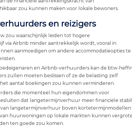
 de financiële aantrekkingskracht van
hikbaar zou kunnen maken voor lokale bewoners.
erhuurders en reizigers
w zou waarschijnlijk leiden tot hogere
f via Airbnb minder aantrekkelijk wordt, vooral in
rs kunnen aanmoedigen om andere accommodatieopties te
isten.
tgoedeigenaren en Airbnb-verhuurders kan de btw-heffi
s zullen moeten beslissen of ze de belasting zelf
t het aantal boekingen zou kunnen verminderen.
urders die momenteel hun eigendommen voor
luiten dat langetermijnverhuur meer financiële stabili
en van langetermijnverhuur boven kortetermijnmodellen
d van huurwoningen op lokale markten kunnen vergrote
eden ten goede zou komen.