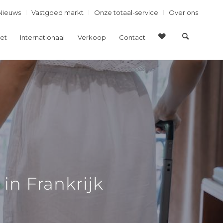
Nieuws
Vastgoed markt
Onze totaal-service
Over ons
et
Internationaal
Verkoop
Contact
in Frankrijk