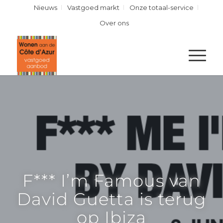
Nieuws
Vastgoed markt
Onze totaal-service
Over ons
F*** I’m Famous van
David Guetta is terug
op Ibiza