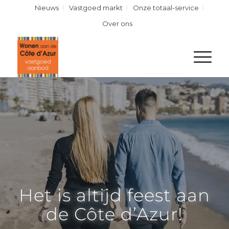
Nieuws
Vastgoed markt
Onze totaal-service
Over ons
Het is altijd feest aan
de Côte d’Azur!