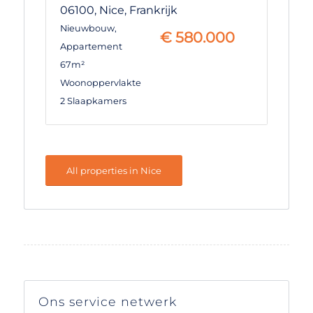
06100,
Nice,
Frankrijk
Nieuwbouw
,
€
580.000
Appartement
67m²
Woonoppervlakte
2 Slaapkamers
All properties in Nice
Ons service netwerk