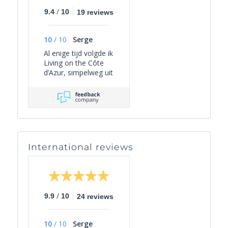
/
9.4
10
19 reviews
10
/
10
Serge
Al enige tijd volgde ik
Living on the Côte
d’Azur, simpelweg uit
persoonlijke
interesse, omdat het
een overzichtelijk
beeld geeft van het
actuele aanbod van
villa’s in Zuid-
Frankrijk én omdat
International reviews
er leuke periodieke
mails worden
verzonden met
interessante weetjes
over het gebied en
/
9.9
10
24 reviews
wat er te doen is.
Een paar maanden
geleden besloten we
10
/
10
Serge
als gezin onze lang