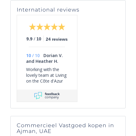
International reviews
/
9.9
10
24 reviews
10
/
10
Dorian V.
and Heather H.
Working with the
lovely team at Living
on the Côte d'Azur
has made buying a
house in the South
of France, well,
possible. Actually,
not just possible, but
a fun and enjoyable
process. Before we
Commercieel Vastgoed kopen in
met Ab and Jo, we
Ajman, UAE
were struggling to