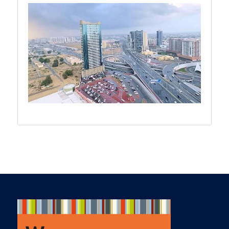
get realtors to talk to
us, we are young
and were not taken
seriously by the
agencies. Our first
conversation with Ab
had us convinced
that we were now in
good hands and,
almost immediately,
we were touring
potential homes.
Once we had an
accepted offer, Ab
and Jo were there for
us the entire time,
providing a solid
network of notaries,
mortgage brokers,
banks, advisors,
builders and anything
else we needed to
get ourselves sorted
and settled. They are