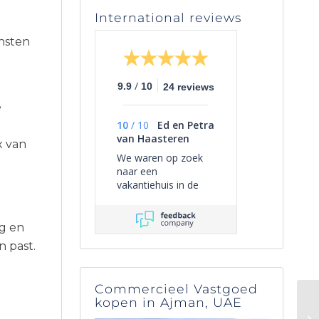
International reviews
ensten
/
9.9
10
24 reviews
e
10
/
10
Ed en Petra
van Haasteren
x van
We waren op zoek
naar een
vakantiehuis in de
omgeving van Frejus.
We hadden eerst
contact met een
ng en
andere
n past.
tussenpersoon in
Nederland. Die zei
een hoop maar deed
Commercieel Vastgoed
niks. Toen zijn we op
kopen in Ajman, UAE
de site van Ab en