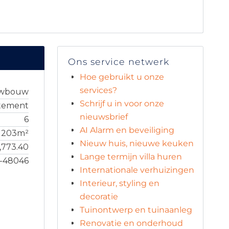
Ons service netwerk
Hoe gebruikt u onze
services?
uwbouw
Schrijf u in voor onze
tement
nieuwsbrief
6
AI Alarm en beveiliging
203m²
Nieuw huis, nieuwe keuken
1,773.40
Lange termijn villa huren
6-48046
Internationale verhuizingen
Interieur, styling en
decoratie
Tuinontwerp en tuinaanleg
Renovatie en onderhoud