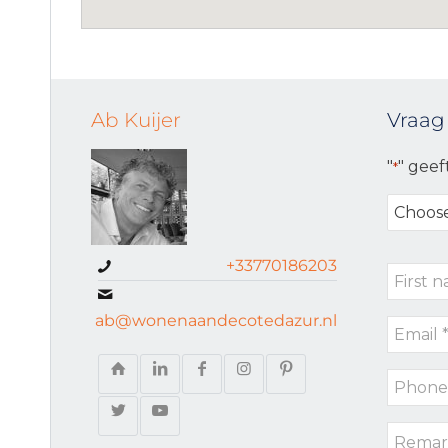
Ab Kuijer
Vraag
"
" geef
*
Choose
your
request
+33770186203
First
type
name
ab@wonenaandecotedazur.nl
Email
*
*
Phone
*
Remark