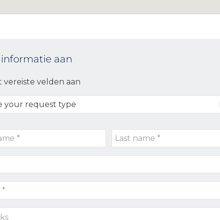
 informatie aan
t vereiste velden aan
Last
name
*
s