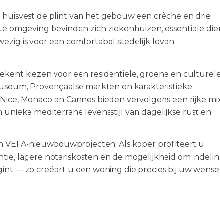
 huisvest de plint van het gebouw een crèche en drie
cte omgeving bevinden zich ziekenhuizen, essentiële di
wezig is voor een comfortabel stedelijk leven.
kent kiezen voor een residentiële, groene en culturel
museum, Provençaalse markten en karakteristieke
 Nice, Monaco en Cannes bieden vervolgens een rijke mi
nieke mediterrane levensstijl van dagelijkse rust en
in VEFA-nieuwbouwprojecten. Als koper profiteert u
ntie, lagere notariskosten en de mogelijkheid om indeli
nt — zo creëert u een woning die precies bij uw wense