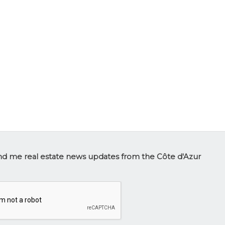
tter
d me real estate news updates from the Côte d'Azur
p
HA