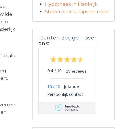
Hypotheek in Frankrijk
maat
Steden shirts, caps en meer
wilde
ijn.
derlijk
Klanten zeggen over
ons:
ch als
/
oegt
9.4
10
19 reviews
ert.
10
/
10
Jolande
Persoonlijk contact
even en
een