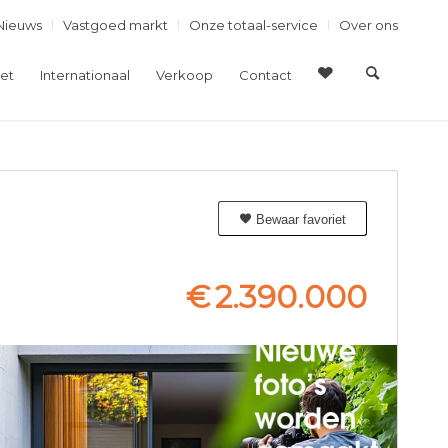
Nieuws
Vastgoed markt
Onze totaal-service
Over ons
et
Internationaal
Verkoop
Contact
Bewaar favoriet
€
2.390.000