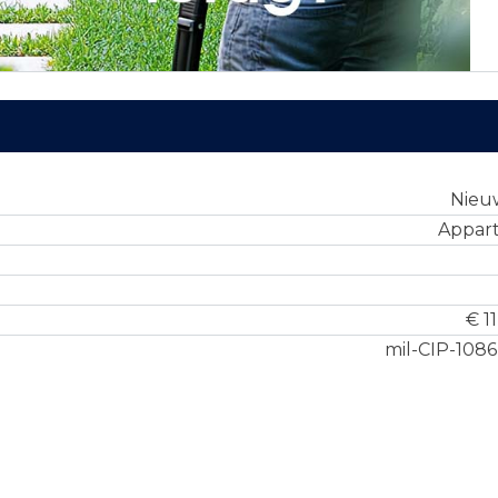
Nie
Appar
€ 1
mil-CIP-108