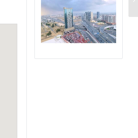
Jolanda gekomen.
Eerst zijn we
geholpen door hun
dochter Sophie, die
was heel
behulpzaam en
betrokken. Daarna
namen Ab en Jolanda
het over. Omdat ze
zeer open en direct
handelen, viel onze
keuze uiteindelijk op
een huis in La
Gaude, waar ze zelf
ook wonen. Ze zijn
zeer betrokken met
het begeleiden van
de aankoop. Ze
schakelen snel en
reageren ook direct
op mail en app. De
notaris die ze
voorstelden is ook
geweldig, reageren