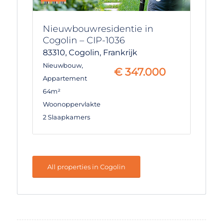
Nieuwbouwresidentie in
Cogolin – CIP-1036
83310,
Cogolin,
Frankrijk
Nieuwbouw
,
€
347.000
Appartement
64m²
Woonoppervlakte
2 Slaapkamers
All properties in Cogolin