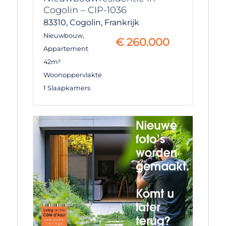
Cogolin – CIP-1036
83310,
Cogolin,
Frankrijk
Nieuwbouw
,
€
260.000
Appartement
42m²
Woonoppervlakte
1 Slaapkamers