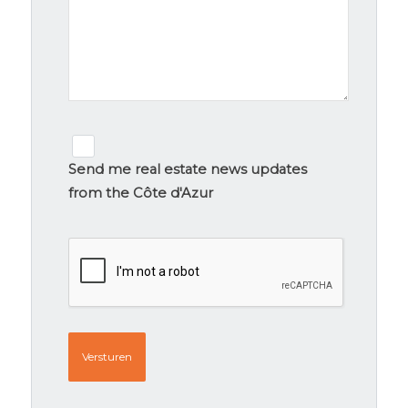
Newsletter
signup
Send me real estate news updates
from the Côte d'Azur
CAPTCHA