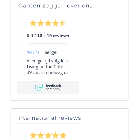
Klanten zeggen over ons:
/
9.4
10
19 reviews
10
/
10
Serge
Al enige tijd volgde ik
Living on the Côte
d’Azur, simpelweg uit
persoonlijke
interesse, omdat het
een overzichtelijk
beeld geeft van het
actuele aanbod van
villa’s in Zuid-
Frankrijk én omdat
International reviews
er leuke periodieke
mails worden
verzonden met
interessante weetjes