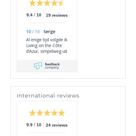
/
9.4
10
19 reviews
10
/
10
Serge
Al enige tijd volgde ik
Living on the Côte
d’Azur, simpelweg uit
persoonlijke
interesse, omdat het
een overzichtelijk
beeld geeft van het
actuele aanbod van
villa’s in Zuid-
Frankrijk én omdat
International reviews
er leuke periodieke
mails worden
verzonden met
interessante weetjes
over het gebied en
/
9.9
10
24 reviews
wat er te doen is.
Een paar maanden