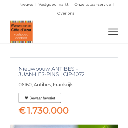
Nieuws
Vastgoed markt
Onze totaal-service
Over ons
Nieuwbouw ANTIBES –
JUAN‑LES‑PINS | CIP‑1072
06160,
Antibes,
Frankrijk
Bewaar favoriet
€
1.730.000