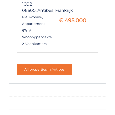
1092
06600,
Antibes,
Frankrijk
Nieuwbouw
,
€
495.000
Appartement
67m²
Woonoppervlakte
2 Slaapkamers
All properties in Antibes