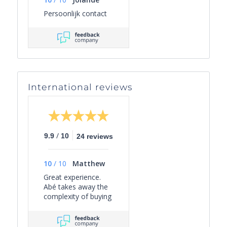
Persoonlijk contact
International reviews
/
9.9
10
24 reviews
10
/
10
Matthew
Great experience.
Abé takes away the
complexity of buying
a property on the
Côte D'Azur, guiding
you through the