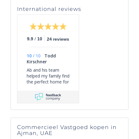
International reviews
/
9.9
10
24 reviews
10
/
10
Todd
Kirschner
Ab and his team
helped my family find
the perfect home for
us in Nice. He was
responsive to our
needs and curated
the right collection of
properties for
efficient viewing.
Once in the deal
Commercieel Vastgoed kopen in
process, Ab
Ajman, UAE
managed the various