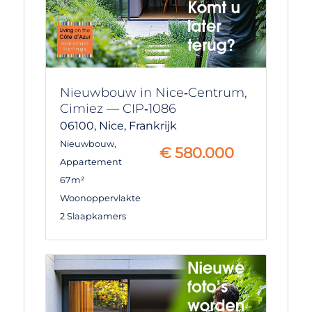
Nieuwbouw in Nice‑Centrum,
Cimiez — CIP‑1086
06100,
Nice,
Frankrijk
Nieuwbouw
,
€
580.000
Appartement
67m²
Woonoppervlakte
2 Slaapkamers