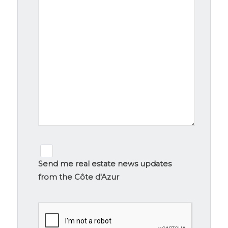
Newsletter
signup
Send me real estate news updates
from the Côte d'Azur
CAPTCHA