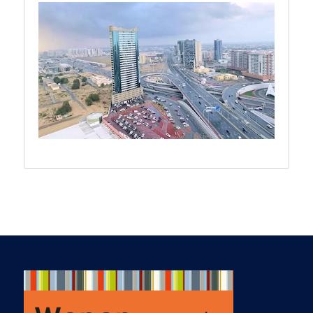
aspects of the
transaction to get us
over the finish line
with limited stress -
which isn't always a
foregone outcome
for foreigners
operating in an
unfamiliar legal
system. After the
deal closed, he was
very helpful in
organizing utilities
and other formalities
to ensure we were
off to a good start in
Nice.