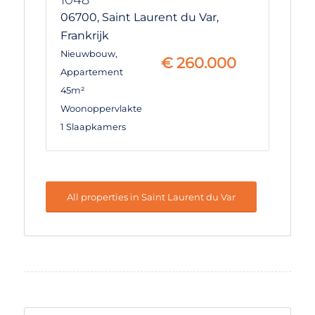
06700,
Saint Laurent du Var,
Frankrijk
Nieuwbouw
,
€
260.000
Appartement
45m²
Woonoppervlakte
1 Slaapkamers
All properties in Saint Laurent du Var