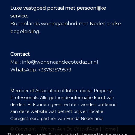
Luxe vastgoed portaal met persoonlijke
service.
Buitenlands woningaanbod met Nederlandse
begeleiding.
Contact
Mail:
info@wonenaandecotedazur.nl
WhatsApp:
+33783579579
Member of Association of International Property
Professionals. Alle getoonde informatie komt van
derden. Er kunnen geen rechten worden ontleend
aan deze website wat betreft prijs en locatie.
Geregistreerd partner van Funda Nederland
.
© Copyright – Wonen Aan De Côte d’Azur |
Home
|
This site uses cookies. By continuing to browse the site, you are