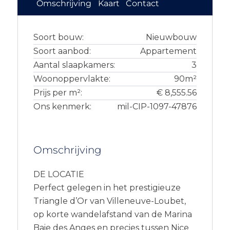
Omschrijving
Kaart
Contact
Soort bouw:
Nieuwbouw
Soort aanbod:
Appartement
Aantal slaapkamers:
3
Woonoppervlakte:
90m²
Prijs per m²:
€ 8,555.56
Ons kenmerk:
mil-CIP-1097-47876
Omschrijving
DE LOCATIE
Perfect gelegen in het prestigieuze
Triangle d’Or van Villeneuve-Loubet,
op korte wandelafstand van de Marina
Baie des Anges en precies tussen Nice