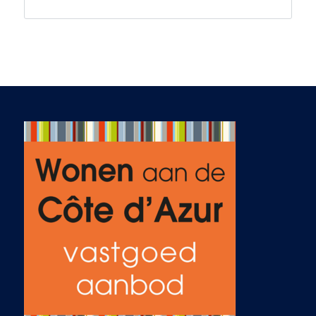
picked up the phone,
straight through to
the main man, Abé!
Wow, this is how it
should be done, we
had a lovely chat,
and I gave him our
parameters, such as
security, sea views
and price guide. He
straight away put
together several
locations that fitted
our criteria and after
looking and seeing
them in detail, they
did! Undecided, 2
years passed by, I
picked the phone to
speak to Abé again,
it was just as if it
was yesterday, we
had a laugh and I