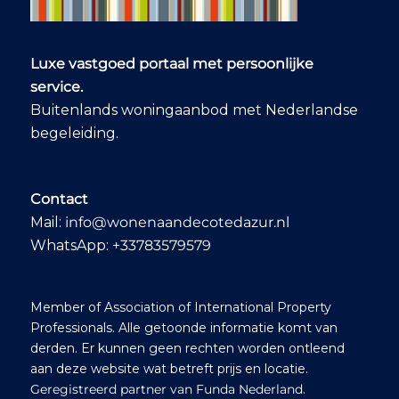
told him the
narrowed version of
our search, he found
this wonderful
Luxe vastgoed portaal met persoonlijke
property that ticked
service.
all the boxes, we
met Sophie his
Buitenlands woningaanbod met Nederlandse
daughter, this really
begeleiding.
is a family affair, just
fantastic, flash
forward we made an
offer and secured
Contact
the property. Abé
Mail:
info@wonenaandecotedazur.nl
and Sophie were
there to advise and
WhatsApp:
+33783579579
support us all the
way, Sophie even
picked up the utilities
Member of Association of International Property
and changed them
into our names – we
Professionals. Alle getoonde informatie komt van
didn’t have to do a
derden. Er kunnen geen rechten worden ontleend
thing!! We are now
aan deze website wat betreft prijs en locatie.
proud owners of a
Geregistreerd partner van Funda Nederland
.
beautiful 4-bedroom