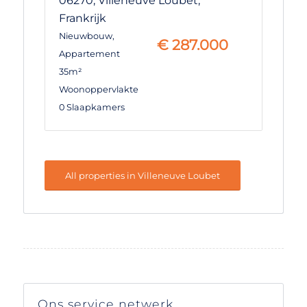
06270,
Villeneuve Loubet,
Frankrijk
Nieuwbouw
,
€
287.000
Appartement
35m²
Woonoppervlakte
0 Slaapkamers
All properties in Villeneuve Loubet
Ons service netwerk