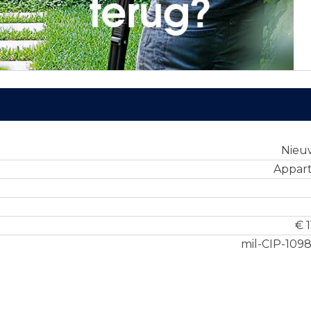
Nie
Appar
€ 1
mil-CIP-109