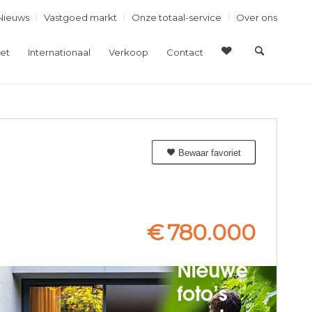
Nieuws
Vastgoed markt
Onze totaal-service
Over ons
et
Internationaal
Verkoop
Contact
Bewaar favoriet
€
780.000