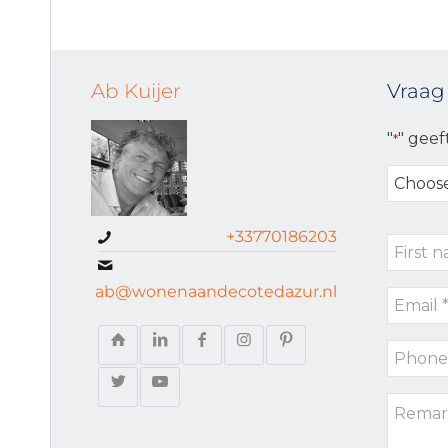
Ab Kuijer
Vraag
"
" geef
*
Choose
your
request
+33770186203
First
type
name
ab@wonenaandecotedazur.nl
Email
*
*
Phone
*
Remark