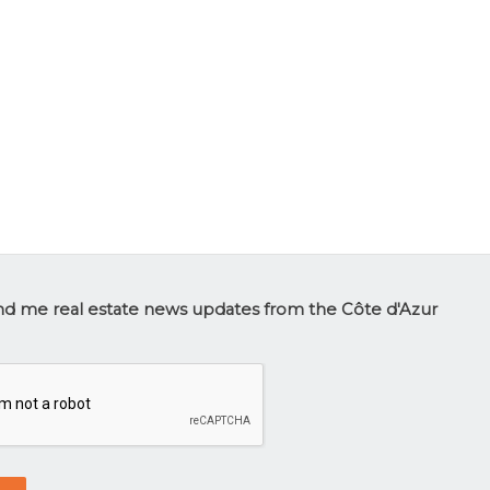
tter
d me real estate news updates from the Côte d'Azur
p
HA