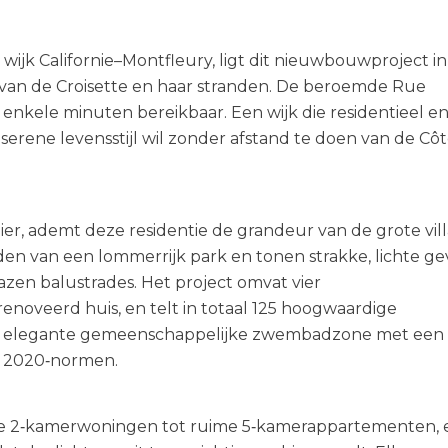
wijk Californie–Montfleury, ligt dit nieuwbouwproject in
van de Croisette en haar stranden. De beroemde Rue
in enkele minuten bereikbaar. Een wijk die residentieel e
erene levensstijl wil zonder afstand te doen van de Cô
, ademt deze residentie de grandeur van de grote villa
en van een lommerrijk park en tonen strakke, lichte gev
zen balustrades. Het project omvat vier
veerd huis, en telt in totaal 125 hoogwaardige
en elegante gemeenschappelijke zwembadzone met een
E 2020‑normen.
e 2‑kamerwoningen tot ruime 5‑kamerappartementen, e