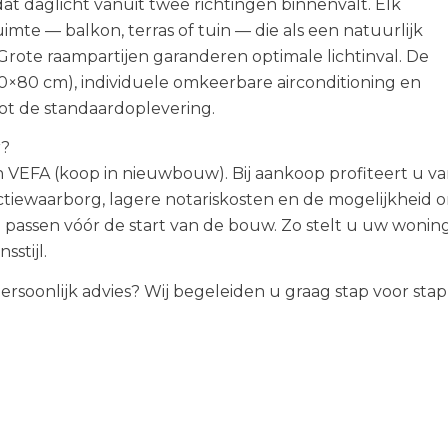
t daglicht vanuit twee richtingen binnenvalt. Elk
te — balkon, terras of tuin — die als een natuurlijk
Grote raampartijen garanderen optimale lichtinval. De
0×80 cm), individuele omkeerbare airconditioning en
ot de standaardoplevering.
r?
in VEFA (koop in nieuwbouw). Bij aankoop profiteert u v
uctiewaarborg, lagere notariskosten en de mogelijkheid 
 passen vóór de start van de bouw. Zo stelt u uw wonin
sstijl.
rsoonlijk advies? Wij begeleiden u graag stap voor stap