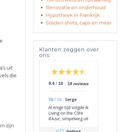
Renovatie en onderhoud
Hypotheek in Frankrijk
Steden shirts, caps en meer
n
te
Klanten zeggen over
ons:
’s uit
els die
/
9.4
10
19 reviews
10
/
10
Serge
Al enige tijd volgde ik
Living on the Côte
d’Azur, simpelweg uit
persoonlijke
n zijn
interesse, omdat het