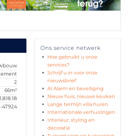
Ons service netwerk
Hoe gebruikt u onze
services?
uwbouw
Schrijf u in voor onze
tement
nieuwsbrief
2
AI Alarm en beveiliging
66m²
Nieuw huis, nieuwe keuken
1,818.18
Lange termijn villa huren
8-47924
Internationale verhuizingen
Interieur, styling en
decoratie
Tuinontwerp en tuinaanleg