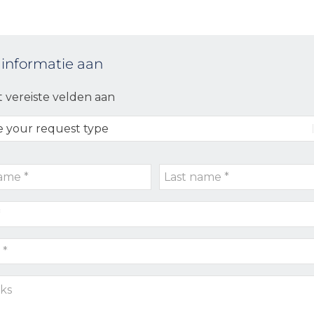
 informatie aan
t vereiste velden aan
Last
name
*
s