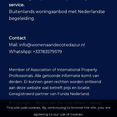
WhatsApp – even in
service.
the evenings and on
weekends when
Buitenlands woningaanbod met Nederlandse
needed. Within two
begeleiding.
months, we had a
shortlist of six villas
that stood out to us,
after which we
Contact
travelled to the
Mail:
info@wonenaandecotedazur.nl
South of France to
view them. Ab
WhatsApp:
+33783579579
organised the entire
tour and
accompanied us
Member of Association of International Property
throughout the day
with advice and
Professionals. Alle getoonde informatie komt van
guidance, including
derden. Er kunnen geen rechten worden ontleend
tips along the way,
aan deze website wat betreft prijs en locatie.
such as a charming
Geregistreerd partner van Funda Nederland
.
local market where
we enjoyed a lovely
© Copyright – Wonen Aan De Côte d’Azur |
Home
|
lunch. We found our
This site uses cookies. By continuing to browse the site, you are
Gebruiksvoorwaarden
|
Sitemap
dream home that
agreeing to our use of cookies.
very day: a beautiful