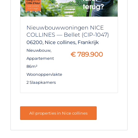
Nieuwbouwwoningen NICE
COLLINES — Bellet (CIP-1047)
06200,
Nice collines,
Frankrijk
Nieuwbouw
,
€
789.900
Appartement
86m²
Woonoppervlakte
2 Slaapkamers
All properties in Nice collines