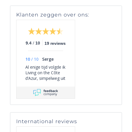
Klanten zeggen over ons:
/
9.4
10
19 reviews
10
/
10
Serge
Al enige tijd volgde ik
Living on the Côte
d’Azur, simpelweg uit
persoonlijke
interesse, omdat het
een overzichtelijk
beeld geeft van het
actuele aanbod van
villa’s in Zuid-
Frankrijk én omdat
International reviews
er leuke periodieke
mails worden