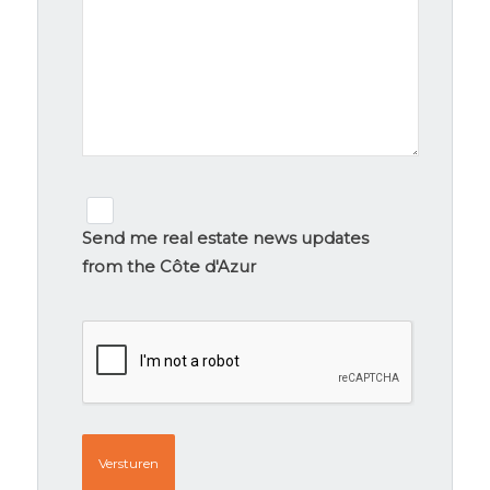
Newsletter
signup
Send me real estate news updates
from the Côte d'Azur
CAPTCHA