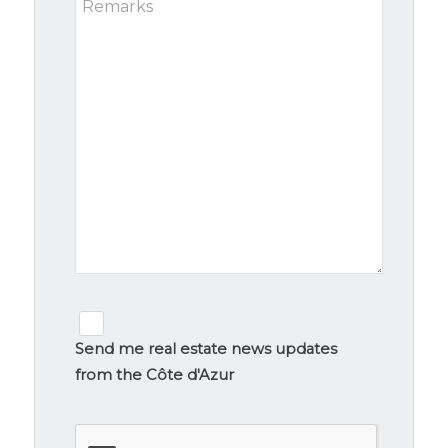
Newsletter
signup
Send me real estate news updates
from the Côte d'Azur
CAPTCHA