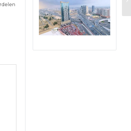
about the region and
ordelen
what there is to do.
A few months ago,
our family decided to
make a long-
cherished dream
come true: to
actively search for a
holiday home in the
Alpes-Maritimes. Our
first contact with Ab
immediately felt
right. He allowed us
to be ourselves
completely and
never put any
pressure on us. His
knowledge of the
market, his honesty
about both the
opportunities and
the challenges, and
his relaxed, friendly
manner instantly