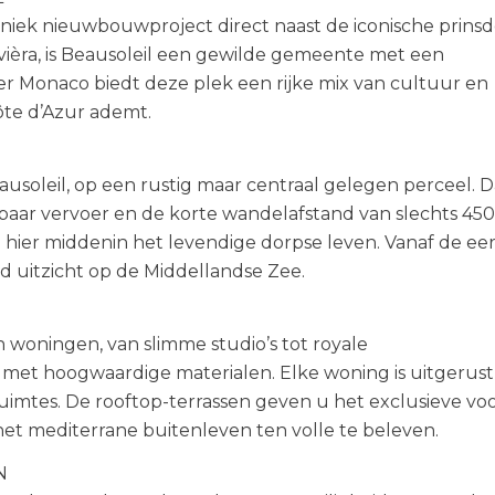
niek nieuwbouwproject direct naast de iconische prins
ièra, is Beausoleil een gewilde gemeente met een
over Monaco biedt deze plek een rijke mix van cultuur en
ôte d’Azur ademt.
usoleil, op een rustig maar centraal gelegen perceel. D
aar vervoer en de korte wandelafstand van slechts 45
 hier middenin het levendige dorpse leven. Vanaf de ee
d uitzicht op de Middellandse Zee.
n woningen, van slimme studio’s tot royale
met hoogwaardige materialen. Elke woning is uitgerus
uimtes. De rooftop-terrassen geven u het exclusieve vo
et mediterrane buitenleven ten volle te beleven.
N