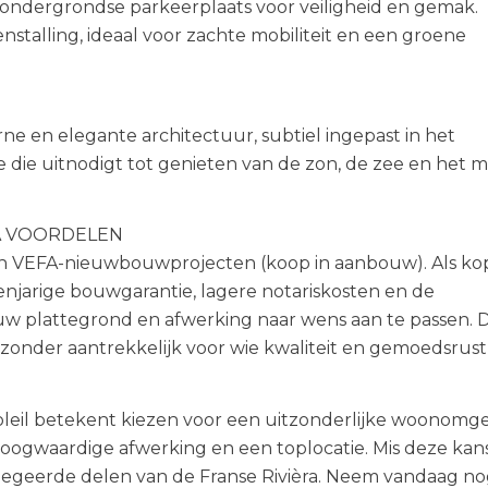
ondergrondse parkeerplaats voor veiligheid en gemak.
nstalling, ideaal voor zachte mobiliteit en een groene
ne en elegante architectuur, subtiel ingepast in het
e die uitnodigt tot genieten van de zon, de zee en het m
A VOORDELEN
 in VEFA-nieuwbouwprojecten (koop in aanbouw). Als ko
ienjarige bouwgarantie, lagere notariskosten en de
w plattegrond en afwerking naar wens aan te passen. 
ijzonder aantrekkelijk voor wie kwaliteit en gemoedsrust
oleil betekent kiezen voor een uitzonderlijke woonomge
ogwaardige afwerking en een toplocatie. Mis deze kans
begeerde delen van de Franse Rivièra. Neem vandaag n