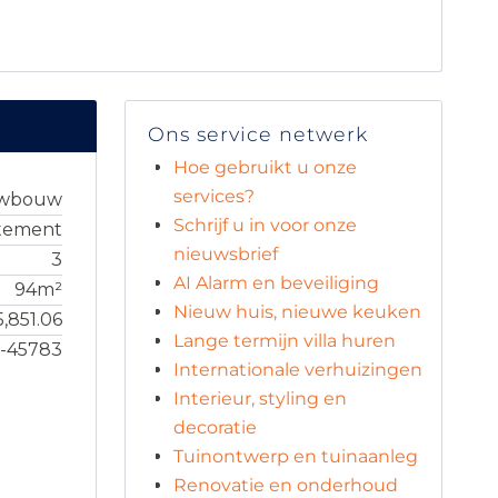
Ons service netwerk
Hoe gebruikt u onze
services?
uwbouw
Schrijf u in voor onze
tement
nieuwsbrief
3
AI Alarm en beveiliging
94m²
Nieuw huis, nieuwe keuken
5,851.06
Lange termijn villa huren
3-45783
Internationale verhuizingen
Interieur, styling en
decoratie
Tuinontwerp en tuinaanleg
Renovatie en onderhoud