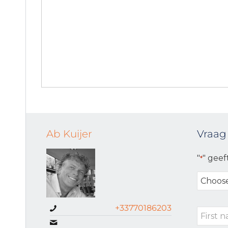
Ab Kuijer
Vraag
"
" geef
*
Choose
your
request
+33770186203
First
type
name