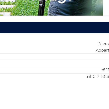
Nie
Appar
€ 1
mil-CIP-101
L