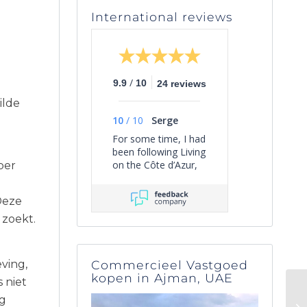
International reviews
/
9.9
10
24 reviews
ilde
10
/
10
Serge
For some time, I had
been following Living
on the Côte d’Azur,
per
simply out of
personal interest—
Deze
because it gives a
clear overview of the
 zoekt.
current selection of
villas in the South of
France, and because
Commercieel Vastgoed
ving,
they send out nice
kopen in Ajman, UAE
periodic emails with
 niet
interesting facts
og