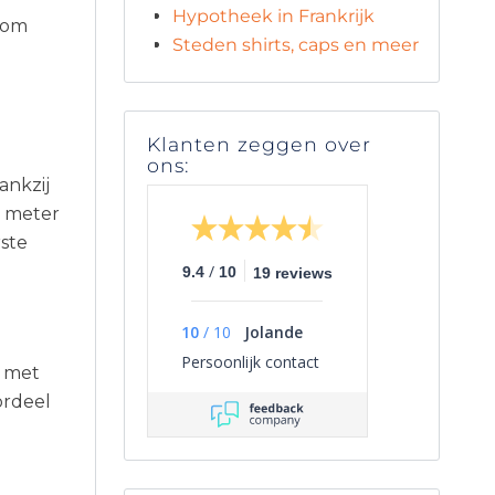
Hypotheek in Frankrijk
dom
Steden shirts, caps en meer
Klanten zeggen over
ons:
ankzij
0 meter
rste
/
9.4
10
19 reviews
10
/
10
Jolande
Persoonlijk contact
t met
ordeel