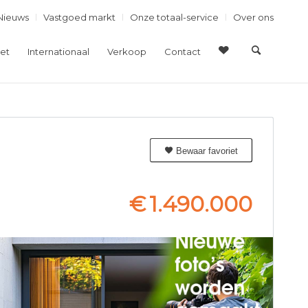
Nieuws
Vastgoed markt
Onze totaal-service
Over ons
et
Internationaal
Verkoop
Contact
Bewaar favoriet
€
1.490.000