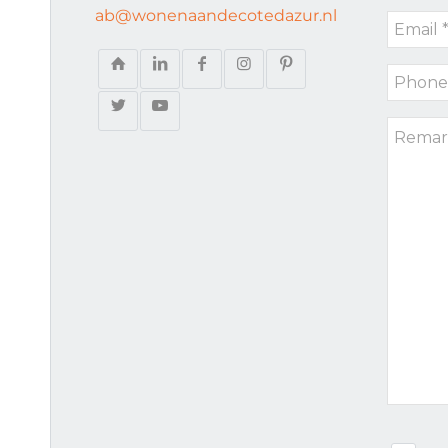
ab@wonenaandecotedazur.nl
Email
*
*
Phone
*
Remark