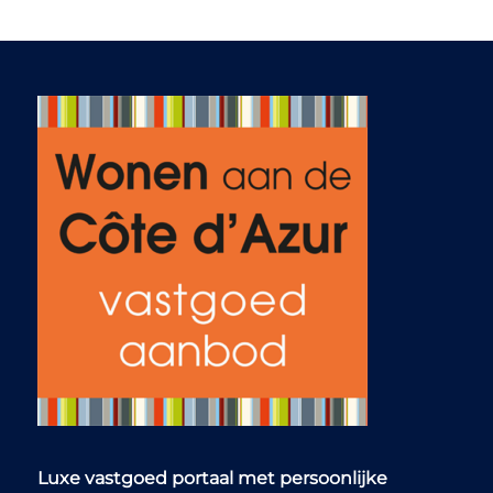
het begeleiden van
de aankoop. Ze
schakelen snel en
reageren ook direct
op mail en app. De
notaris die ze
voorstelden is ook
geweldig, reageren
ook snel en spreken
engels. Ab en Jolanda
zitten er ook bij, bij
de notaris om zaken
toe te lichten als iets
onduidelijk is. Dus
zullen wij Living on
the cotes d azur bij
iedereen aanbevelen
die hier op zoek is
naar een woning.
Luxe vastgoed portaal met persoonlijke