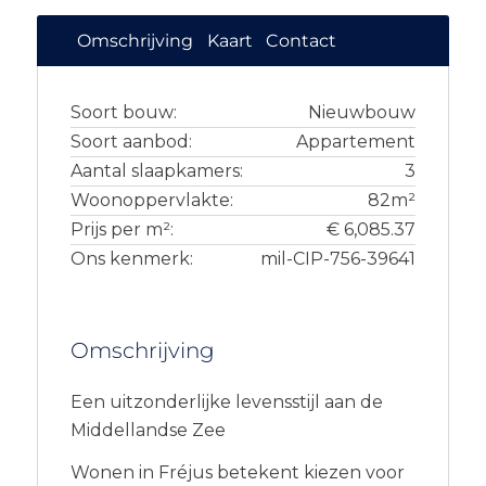
Omschrijving
Kaart
Contact
Soort bouw:
Nieuwbouw
Soort aanbod:
Appartement
Aantal slaapkamers:
3
Woonoppervlakte:
82m²
Prijs per m²:
€ 6,085.37
Ons kenmerk:
mil-CIP-756-39641
Omschrijving
Een uitzonderlijke levensstijl aan de
Middellandse Zee
Wonen in Fréjus betekent kiezen voor