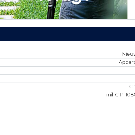
Nie
Appar
€ 
mil-CIP-108