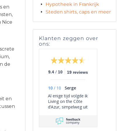
Hypotheek in Frankrijk
ls en
Steden shirts, caps en meer
nsten,
m Nice
Klanten zeggen over
ons:
screte
rium,
in de
/
9.4
10
19 reviews
10
/
10
Serge
Al enige tijd volgde ik
eit en
Living on the Côte
 tussen
d’Azur, simpelweg uit
persoonlijke
interesse, omdat het
een overzichtelijk
beeld geeft van het