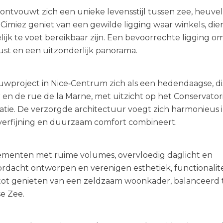
ce, ontvouwt zich een unieke levensstijl tussen zee, heuve
 Cimiez geniet van een gewilde ligging waar winkels, die
k te voet bereikbaar zijn. Een bevoorrechte ligging o
rust en een uitzonderlijk panorama.
wproject in Nice‑Centrum zich als een hedendaagse, di
 en de rue de la Marne, met uitzicht op het Conservato
catie. De verzorgde architectuur voegt zich harmonieus 
verfijning en duurzaam comfort combineert.
rtementen met ruime volumes, overvloedig daglicht en
doordacht ontworpen en verenigen esthetiek, functionalit
t tot genieten van een zeldzaam woonkader, balanceerd
e Zee.