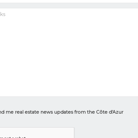
s
tter
d me real estate news updates from the Côte d'Azur
p
HA