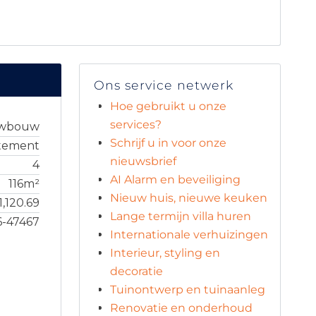
Ons service netwerk
Hoe gebruikt u onze
services?
uwbouw
Schrijf u in voor onze
tement
nieuwsbrief
4
AI Alarm en beveiliging
116m²
Nieuw huis, nieuwe keuken
1,120.69
Lange termijn villa huren
6-47467
Internationale verhuizingen
Interieur, styling en
decoratie
Tuinontwerp en tuinaanleg
Renovatie en onderhoud