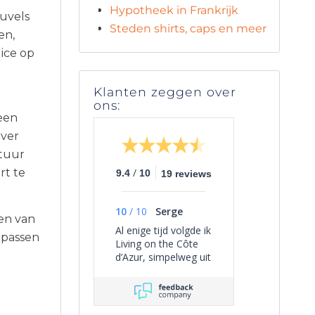
Hypotheek in Frankrijk
euvels
Steden shirts, caps en meer
en,
ice op
Klanten zeggen over
ons:
een
over
ctuur
/
rt te
9.4
10
19 reviews
10
/
10
Serge
ren van
Al enige tijd volgde ik
 passen
Living on the Côte
d’Azur, simpelweg uit
persoonlijke
interesse, omdat het
een overzichtelijk
beeld geeft van het