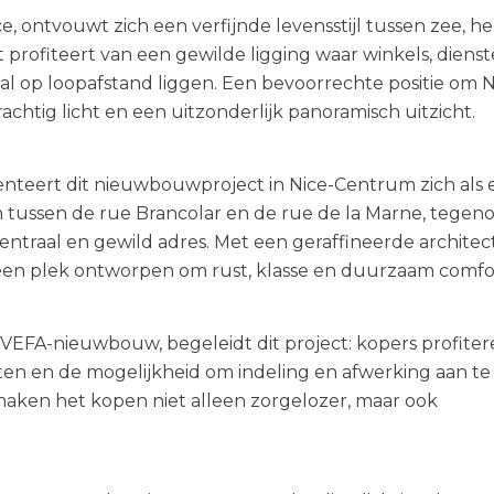
e, ontvouwt zich een verfijnde levensstijl tussen zee, h
 profiteert van een gewilde ligging waar winkels, dienst
l op loopafstand liggen. Een bevoorrechte positie om N
chtig licht en een uitzonderlijk panoramisch uitzicht.
nteert dit nieuwbouwproject in Nice-Centrum zich als 
 tussen de rue Brancolar en de rue de la Marne, tegen
centraal en gewild adres. Met een geraffineerde archite
t een plek ontworpen om rust, klasse en duurzaam comfo
 VEFA-nieuwbouw, begeleidt dit project: kopers profite
sten en de mogelijkheid om indeling en afwerking aan te
aken het kopen niet alleen zorgelozer, maar ook