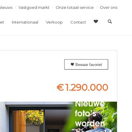
Nieuws
Vastgoed markt
Onze totaal-service
Over ons
et
Internationaal
Verkoop
Contact
Bewaar favoriet
€
1.290.000