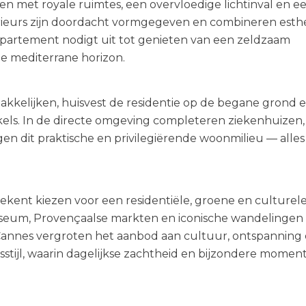
en met royale ruimtes, een overvloedige lichtinval en e
terieurs zijn doordacht vormgegeven en combineren esth
 appartement nodigt uit tot genieten van een zeldzaam
e mediterrane horizon.
kkelijken, huisvest de residentie op de begane grond 
kels. In de directe omgeving completeren ziekenhuizen,
gen dit praktische en privilegiërende woonmilieu — alles
kent kiezen voor een residentiële, groene en culturel
useum, Provençaalse markten en iconische wandelingen 
Cannes vergroten het aanbod aan cultuur, ontspanning
tijl, waarin dagelijkse zachtheid en bijzondere momen