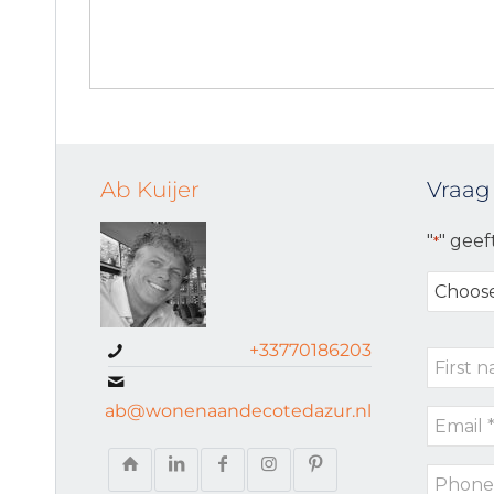
Ab Kuijer
Vraag
"
" geef
*
Choose
your
request
+33770186203
First
type
name
ab@wonenaandecotedazur.nl
Email
*
*
Phone