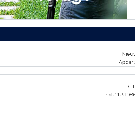
Nie
Appar
€ 1
mil-CIP-108