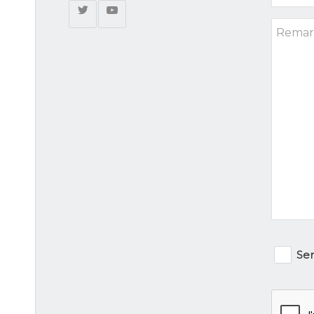
*
Remark
Newsle
Sen
signu
CAPTC