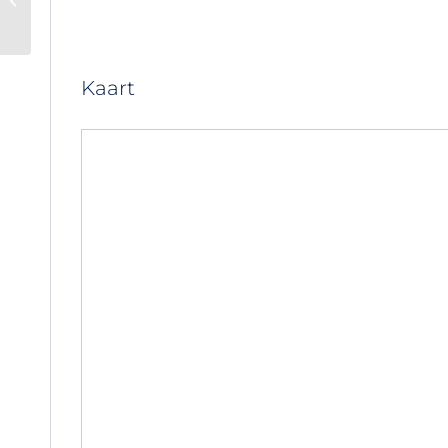
Nieuwbouwproject in
Nice‑Centrum
(Cimiez) – CIP-1086
Kaart