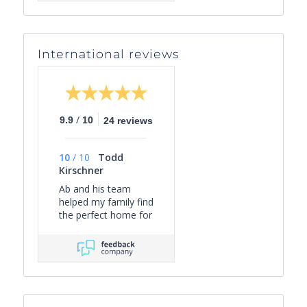
International reviews
/
9.9
10
24 reviews
10
/
10
Todd
Kirschner
Ab and his team
helped my family find
the perfect home for
us in Nice. He was
responsive to our
needs and curated
the right collection of
properties for
efficient viewing.
Once in the deal