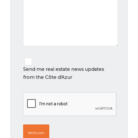
Newsletter
signup
Send me real estate news updates
from the Côte d'Azur
CAPTCHA