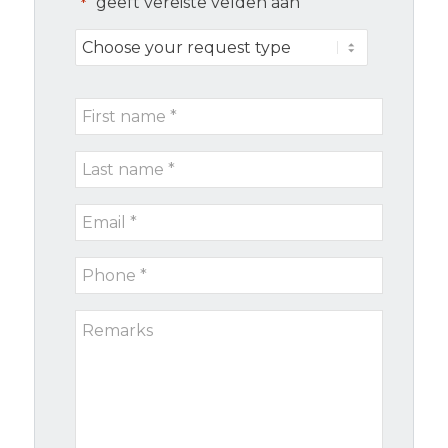
"
" geeft vereiste velden aan
*
Choose
your
request
First
type
name
Last
*
name
Email
*
*
Phone
*
Remarks