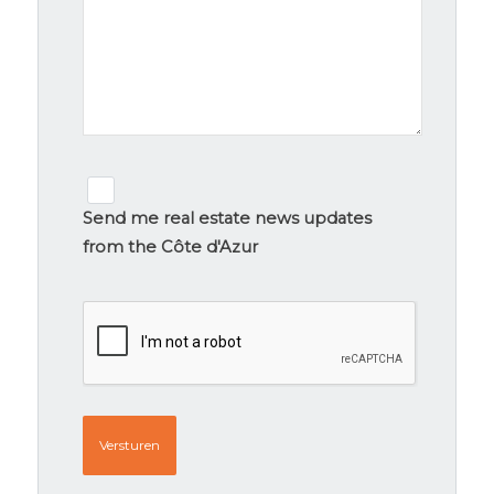
Newsletter
signup
Send me real estate news updates
from the Côte d'Azur
CAPTCHA