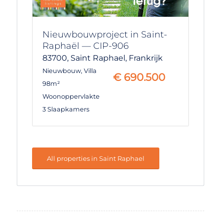
Nieuwbouwproject in Saint-
Raphaël — CIP-906
83700,
Saint Raphael,
Frankrijk
Nieuwbouw
,
Villa
€
690.500
98m²
Woonoppervlakte
3 Slaapkamers
All properties in Saint Raphael