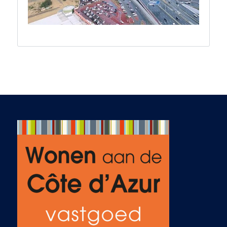
and Jo made the
experience pleasant.
From first contact
with them, they
brought peace of
mind to the process.
Abé made
arrangements for us
to visit properties,
and then worked
with builder to
assure that things
that needed to be
addressed would be
addressed. They
arranged a kitchen
designer, have
assisted with utilities,
and connected us
with a property
manager. Jo is
assisting with the
design elements, as
she has numerous