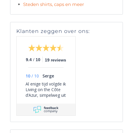
Steden shirts, caps en meer
Klanten zeggen over ons:
/
9.4
10
19 reviews
10
/
10
Serge
Al enige tijd volgde ik
Living on the Côte
d’Azur, simpelweg uit
persoonlijke
interesse, omdat het
een overzichtelijk
beeld geeft van het
actuele aanbod van
villa’s in Zuid-