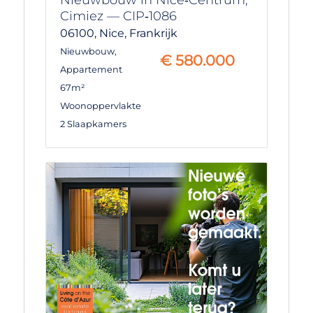
Cimiez — CIP‑1086
06100,
Nice,
Frankrijk
Nieuwbouw
,
€
580.000
Appartement
67m²
Woonoppervlakte
2 Slaapkamers