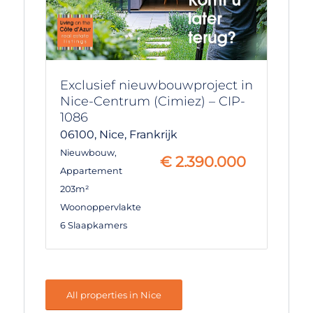
Exclusief nieuwbouwproject in
Nice-Centrum (Cimiez) – CIP-
1086
06100,
Nice,
Frankrijk
Nieuwbouw
,
€
2.390.000
Appartement
203m²
Woonoppervlakte
6 Slaapkamers
All properties in Nice