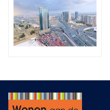
zowel de kansen als
de uitdagingen, en
zijn ontspannen,
vriendelijke stijl
gaven direct
vertrouwen. We
wisten al snel dat hij
de juiste persoon
was om ons te
begeleiden. Ab
luisterde goed naar
onze wensen,
stuurde passende
opties en verfijnde
de zoektocht na
onze feedback. Het
contact verliep vlot
en actief via e-mail,
telefoon en
WhatsApp – ook in
de avonden en
weekenden wanneer
dat nodig was.