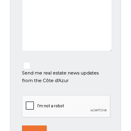
Newsletter
signup
Send me real estate news updates
from the Côte d'Azur
CAPTCHA