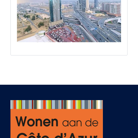
A few months ago,
our family decided to
make a long-
cherished dream
come true: to
actively search for a
holiday home in the
Alpes-Maritimes. Our
first contact with Ab
immediately felt
right. He allowed us
to be ourselves
completely and
never put any
pressure on us. His
knowledge of the
market, his honesty
about both the
opportunities and
the challenges, and
his relaxed, friendly
manner instantly
gave us confidence.
We quickly knew he