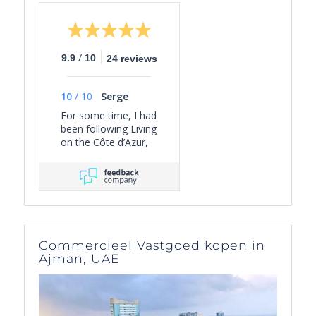
/
9.9
10
24 reviews
10
/
10
Serge
For some time, I had
been following Living
on the Côte d’Azur,
simply out of
personal interest—
because it gives a
clear overview of the
current selection of
villas in the South of
France, and because
Commercieel Vastgoed kopen in
they send out nice
Ajman, UAE
periodic emails with
interesting facts
about the region and
what there is to do.