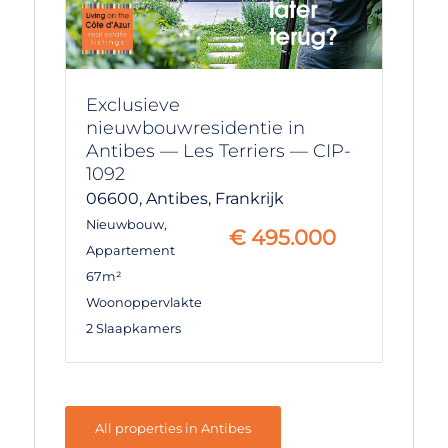
Exclusieve
nieuwbouwresidentie in
Antibes — Les Terriers — CIP-
1092
06600,
Antibes,
Frankrijk
Nieuwbouw
,
€
495.000
Appartement
67m²
Woonoppervlakte
2 Slaapkamers
All properties in Antibes