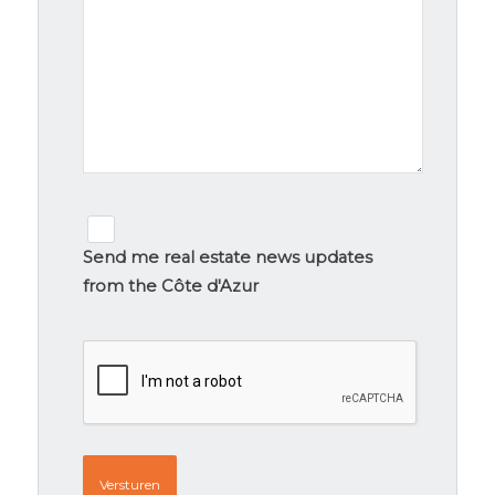
Newsletter
signup
Send me real estate news updates
from the Côte d'Azur
CAPTCHA