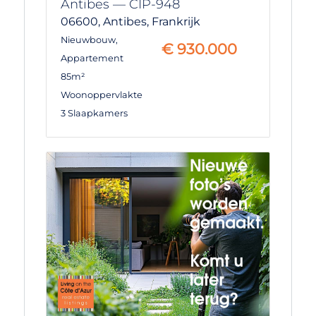
Antibes — CIP-948
06600,
Antibes,
Frankrijk
Nieuwbouw
,
€
930.000
Appartement
85m²
Woonoppervlakte
3 Slaapkamers