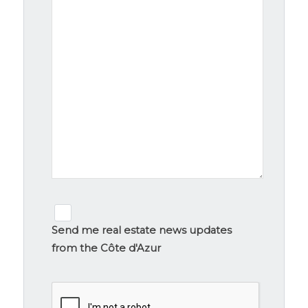
Newsletter
signup
Send me real estate news updates
from the Côte d'Azur
CAPTCHA