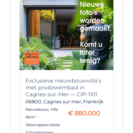
Exclusieve nieuwbouwvilla’s
met privézwembad in
Cagnes-sur-Mer — CIP-1101
06800,
Cagnes sur mer,
Frankrijk
Nieuwbouw
,
Villa
€
880.000
96m²
Woonoppervlakte
3 Slaapkamers