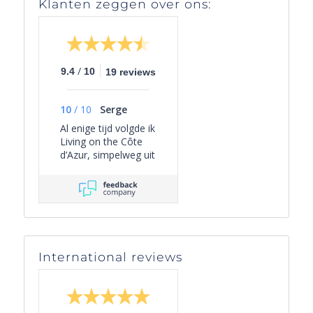
Klanten zeggen over ons:
/
9.4
10
19 reviews
10
/
10
Serge
Al enige tijd volgde ik
Living on the Côte
d’Azur, simpelweg uit
persoonlijke
interesse, omdat het
een overzichtelijk
beeld geeft van het
actuele aanbod van
villa’s in Zuid-
Frankrijk én omdat
International reviews
er leuke periodieke
mails worden
verzonden met
interessante weetjes