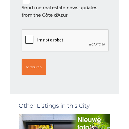
Newsletter
signup
Send me real estate news updates
from the Côte d'Azur
CAPTCHA
Other Listings in this City