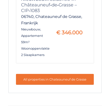
Châteauneuf‑de‑Grasse –
CIP‑1083
06740,
Chateauneuf de Grasse,
Frankrijk
Nieuwbouw
,
€
346.000
Appartement
59m²
Woonoppervlakte
2 Slaapkamers
All properties in Chateauneuf de Grasse