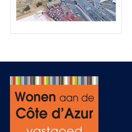
vertrouwen. We
wisten al snel dat hij
de juiste persoon
was om ons te
begeleiden. Ab
luisterde goed naar
onze wensen,
stuurde passende
opties en verfijnde
de zoektocht na
onze feedback. Het
contact verliep vlot
en actief via e-mail,
telefoon en
WhatsApp – ook in
de avonden en
weekenden wanneer
dat nodig was.
Binnen twee
maanden hadden we
een shortlist van zes
villa’s die er voor ons
uitsprongen, waarna
we afreisden naar