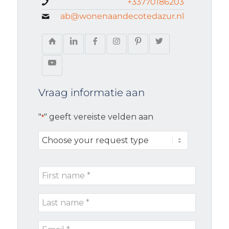
+33770186203
ab@wonenaandecotedazur.nl
Vraag informatie aan
"
" geeft vereiste velden aan
*
Choose
your
request
First
type
name
Last
*
name
Email
*