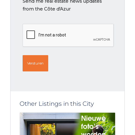
signup
Send me real estate news updates
from the Côte d'Azur
CAPTCHA
Other Listings in this City