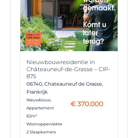
Nieuwbouwresidentie in
Châteauneuf-de-Grasse – CIP-
875
06740,
Chateauneuf de Grasse,
Frankrijk
Nieuwbouw
,
€
370.000
Appartement
62m²
Woonoppervlakte
2 Slaapkamers