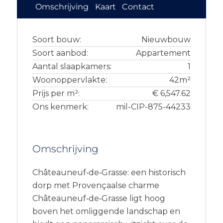
Omschrijving
Kaart
Contact
Soort bouw:
Nieuwbouw
Soort aanbod:
Appartement
Aantal slaapkamers:
1
Woonoppervlakte:
42m²
Prijs per m²:
€ 6,547.62
Ons kenmerk:
mil-CIP-875-44233
Omschrijving
Châteauneuf‑de‑Grasse: een historisch
dorp met Provençaalse charme
Châteauneuf‑de‑Grasse ligt hoog
boven het omliggende landschap en