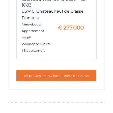
1083
06740,
Chateauneuf de Grasse,
Frankrijk
Nieuwbouw
,
€
277.000
Appartement
44m²
Woonoppervlakte
1 Slaapkamers
All properties in Chateauneuf de Grasse