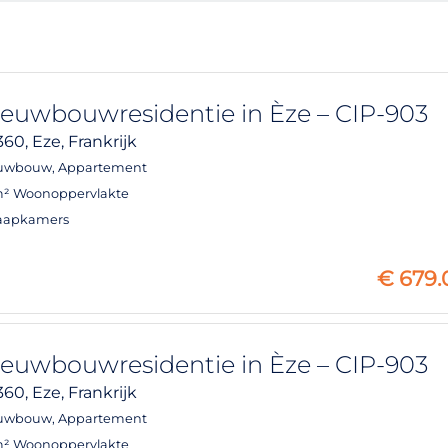
euwbouwresidentie in Èze – CIP-903
360,
Eze,
Frankrijk
uwbouw
,
Appartement
² Woonoppervlakte
laapkamers
€
679.
euwbouwresidentie in Èze – CIP-903
360,
Eze,
Frankrijk
uwbouw
,
Appartement
² Woonoppervlakte