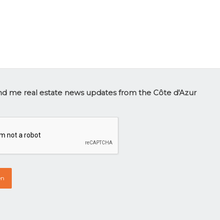
tter
d me real estate news updates from the Côte d'Azur
p
HA