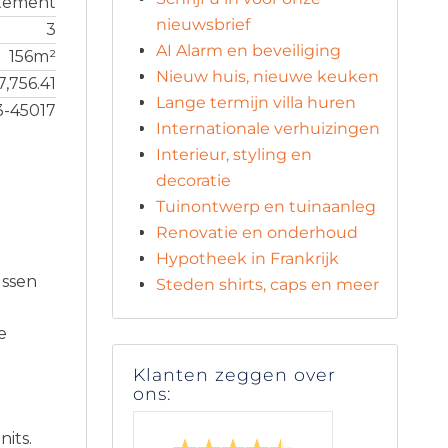
tement
nieuwsbrief
3
AI Alarm en beveiliging
156m²
Nieuw huis, nieuwe keuken
7,756.41
Lange termijn villa huren
3-45017
Internationale verhuizingen
Interieur, styling en
decoratie
Tuinontwerp en tuinaanleg
Renovatie en onderhoud
Hypotheek in Frankrijk
ussen
Steden shirts, caps en meer
e
Klanten zeggen over
ons:
its.