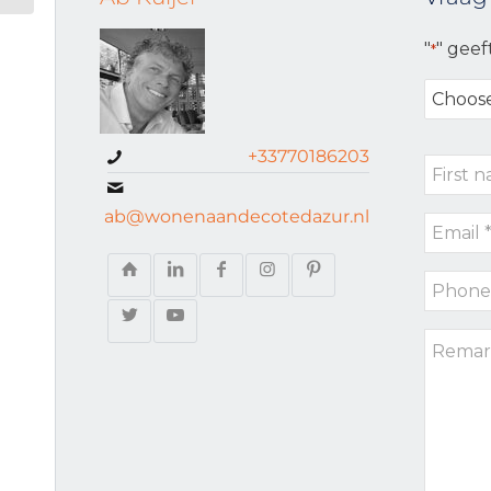
"
" geef
*
Choose
your
request
+33770186203
First
type
name
ab@wonenaandecotedazur.nl
Email
*
*
Phone
*
Remark