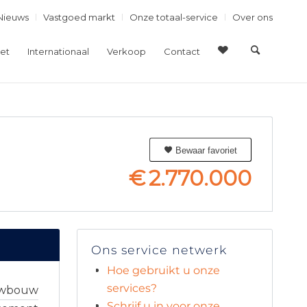
Nieuws
Vastgoed markt
Onze totaal-service
Over ons
et
Internationaal
Verkoop
Contact
Bewaar favoriet
€
2.770.000
Ons service netwerk
Hoe gebruikt u onze
services?
uwbouw
Schrijf u in voor onze