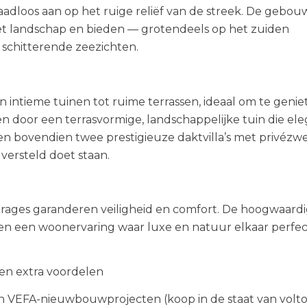
aadloos aan op het ruige reliëf van de streek. De gebo
et landschap en bieden — grotendeels op het zuiden
schitterende zeezichten.
n intieme tuinen tot ruime terrassen, ideaal om te genie
en door een terrasvormige, landschappelijke tuin die el
jzen bovendien twee prestigieuze daktvilla’s met privé
versteld doet staan.
rages garanderen veiligheid en comfort. De hoogwaard
en een woonervaring waar luxe en natuur elkaar perfec
en extra voordelen
in VEFA-nieuwbouwprojecten (koop in de staat van voltoo