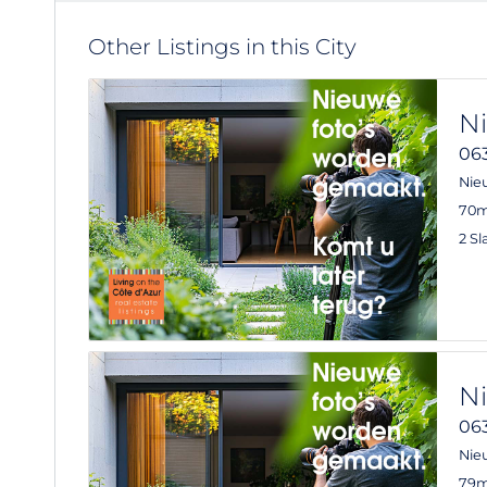
Other Listings in this City
Ni
06
Nie
70m
2 S
Ni
06
Nie
79m