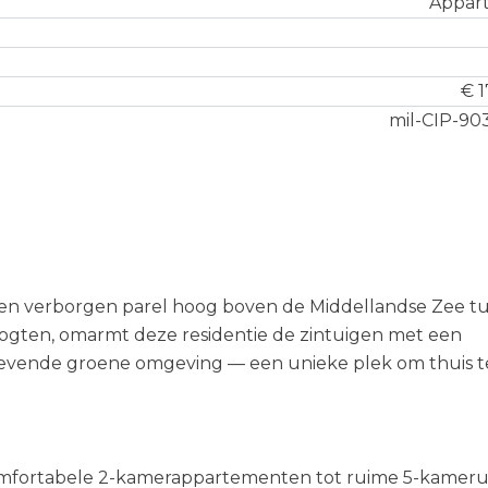
Appar
€ 1
mil-CIP-90
een verborgen parel hoog boven de Middellandse Zee t
gten, omarmt deze residentie de zintuigen met een
tgevende groene omgeving — een unieke plek om thuis t
 comfortabele 2-kamerappartementen tot ruime 5-kamer­un