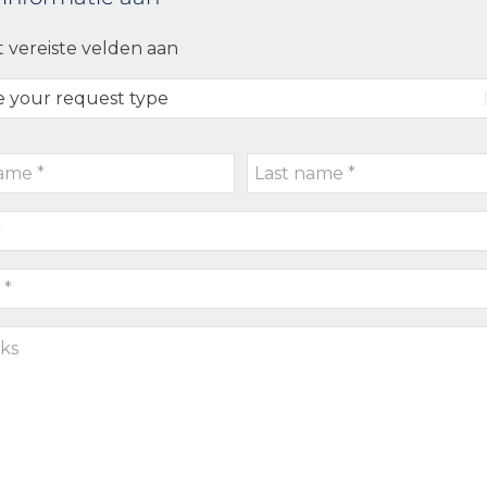
t vereiste velden aan
Last
name
*
s