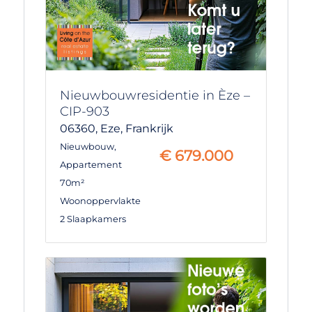
Nieuwbouwresidentie in Èze –
CIP-903
06360,
Eze,
Frankrijk
Nieuwbouw
,
€
679.000
Appartement
70m²
Woonoppervlakte
2 Slaapkamers