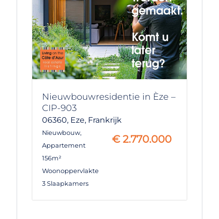
Nieuwbouwresidentie in Èze –
CIP-903
06360,
Eze,
Frankrijk
Nieuwbouw
,
€
2.770.000
Appartement
156m²
Woonoppervlakte
3 Slaapkamers