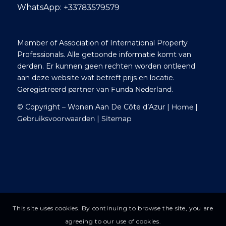
voldoende potentieel
WhatsApp:
+33783579579
voor renovatie,
zodat we onze eigen
stijl kunnen
Member of Association of International Property
aanbrengen. Ook
tijdens het formele
Professionals. Alle getoonde informatie komt van
traject – van
derden. Er kunnen geen rechten worden ontleend
onderhandeling tot
aan deze website wat betreft prijs en locatie.
juridische afwikkeling
Geregistreerd partner van Funda Nederland
.
– hield Ab alles
scherp in de gaten
© Copyright – Wonen Aan De Côte d’Azur |
Home
|
en wees hij ons op
Gebruiksvoorwaarden
|
Sitemap
de juiste partijen om
ons bij te staan.
Living on the Côte
d’Azur onderscheidt
zich doordat ze voor
jouw belang
opkomen. Ze
handelen niet voor
de verkoper, maar
staan volledig aan
This site uses cookies. By continuing to browse the site, you are
jouw kant. Sinds een
agreeing to our use of cookies.