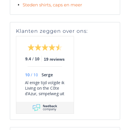
Steden shirts, caps en meer
Klanten zeggen over ons:
/
9.4
10
19 reviews
10
/
10
Serge
Al enige tijd volgde ik
Living on the Côte
d’Azur, simpelweg uit
persoonlijke
interesse, omdat het
een overzichtelijk
beeld geeft van het
actuele aanbod van
villa’s in Zuid-