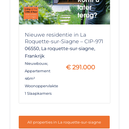
Nieuwe residentie in La
Roquette-sur-Siagne – CIP-971
06550,
La roquette-sur-siagne,
Frankrijk
Nieuwbouw
,
€
291.000
Appartement
46m²
Woonoppervlakte
1 Slaapkamers
All properties in La roquette-sur-siagne