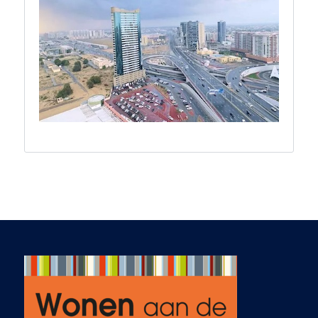
zowel de kansen als
de uitdagingen, en
zijn ontspannen,
vriendelijke stijl
gaven direct
vertrouwen. We
wisten al snel dat hij
de juiste persoon
was om ons te
begeleiden. Ab
luisterde goed naar
onze wensen,
stuurde passende
opties en verfijnde
de zoektocht na
onze feedback. Het
contact verliep vlot
en actief via e-mail,
telefoon en
WhatsApp – ook in
de avonden en
weekenden wanneer
dat nodig was.