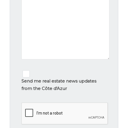
Newsletter
signup
Send me real estate news updates
from the Côte d'Azur
CAPTCHA