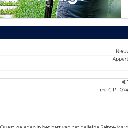
Nie
Appar
€ 
mil-CIP-107
Ouest, gelegen in het hart van het geliefde Sainte-Marg