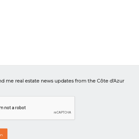
tter
d me real estate news updates from the Côte d'Azur
p
HA