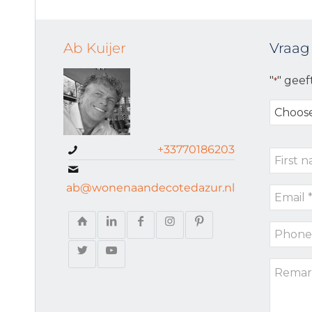
Ab Kuijer
Vraag
"
" geef
*
Choose
your
request
+33770186203
First
type
name
ab@wonenaandecotedazur.nl
Email
*
*
Phone
*
Remark