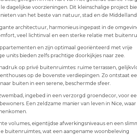
e dagelijkse voorzieningen. Dit kleinschalige project bi
genieten van het beste van natuur, stad en de Middelland
legante architectuur, harmonieus ingepast in de omgevin
ort, veel lichtinval en een sterke relatie met buitenru
ppartementen en zijn optimaal georiënteerd met vrije
e units bieden zelfs prachtige doorkijkjes naar zee.
nadruk op privé buitenruimtes: ruime terrassen, gelijkvl
 penthouses op de bovenste verdiepingen. Zo ontstaat e
naar buiten in een serene, beschermde sfeer.
ézwembad, ingebed in een verzorgd groendecor, voor e
 bewoners. Een zeldzame manier van leven in Nice, waar
samenkomen.
e volumes, eigentijdse afwerkingsniveaus en een slim
yale buitenruimtes, wat een aangename woonbeleving