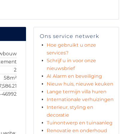
Ons service netwerk
Hoe gebruikt u onze
services?
uwbouw
Schrijf u in voor onze
tement
nieuwsbrief
2
AI Alarm en beveiliging
58m²
Nieuw huis, nieuwe keuken
7,586.21
Lange termijn villa huren
4-46992
Internationale verhuizingen
Interieur, styling en
decoratie
Tuinontwerp en tuinaanleg
Renovatie en onderhoud
uerite: