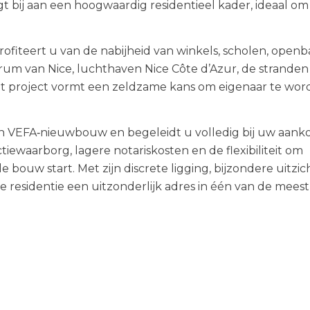
agt bij aan een hoogwaardig residentieel kader, ideaal om 
ofiteert u van de nabijheid van winkels, scholen, openb
rum van Nice, luchthaven Nice Côte d’Azur, de stranden
it project vormt een zeldzame kans om eigenaar te wor
in VEFA‑nieuwbouw en begeleidt u volledig bij uw aanko
tiewaarborg, lagere notariskosten en de flexibiliteit om
 bouw start. Met zijn discrete ligging, bijzondere uitzic
 residentie een uitzonderlijk adres in één van de meest