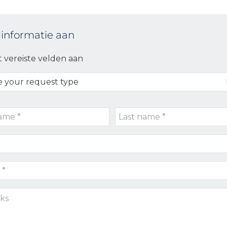
 informatie aan
t vereiste velden aan
Last
name
*
s