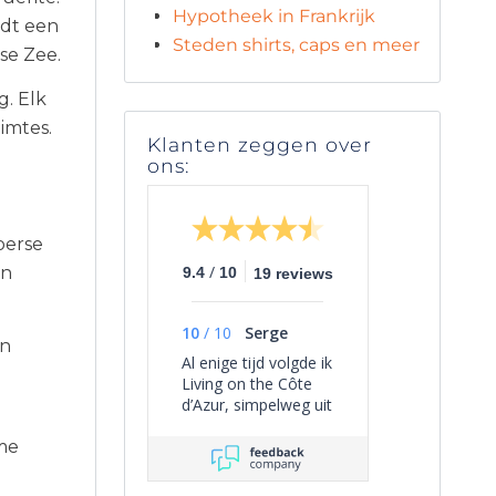
Hypotheek in Frankrijk
edt een
Steden shirts, caps en meer
se Zee.
g. Elk
imtes.
Klanten zeggen over
ons:
oerse
/
en
9.4
10
19 reviews
10
/
10
Serge
en
Al enige tijd volgde ik
Living on the Côte
d’Azur, simpelweg uit
persoonlijke
interesse, omdat het
me
een overzichtelijk
beeld geeft van het