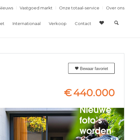
Nieuws
Vastgoed markt
Onze totaal-service
Over ons
et
Internationaal
Verkoop
Contact
Bewaar favoriet
€
440.000