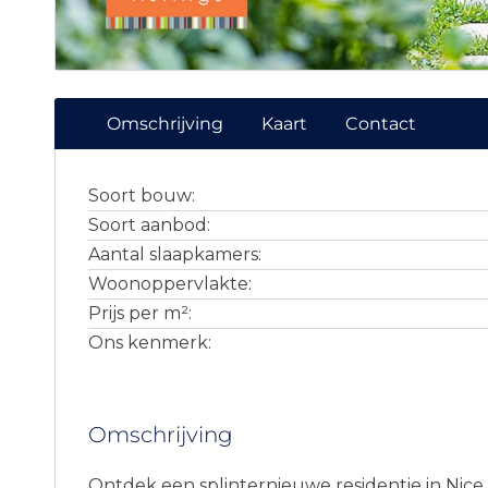
Omschrijving
Kaart
Contact
Soort bouw:
Soort aanbod:
Aantal slaapkamers:
Woonoppervlakte:
Prijs per m²:
Ons kenmerk:
Omschrijving
Ontdek een splinternieuwe residentie in Nice 