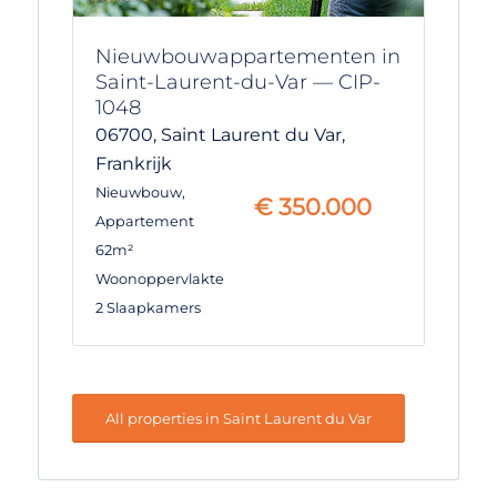
Nieuwbouwappartementen in
Saint-Laurent-du-Var — CIP-
1048
06700,
Saint Laurent du Var,
Frankrijk
Nieuwbouw
,
€
350.000
Appartement
62m²
Woonoppervlakte
2 Slaapkamers
All properties in Saint Laurent du Var