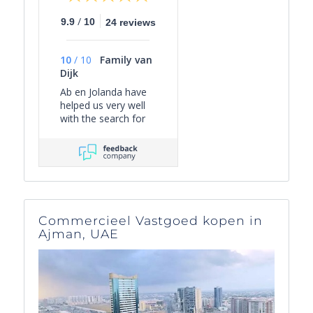
/
9.9
10
24 reviews
10
/
10
Family van
Dijk
Ab en Jolanda have
helped us very well
with the search for
our holiday home in
the Côte d'Azur.
More than full
service, always
friendly, very quick
anwers to our
questions, also in the
Commercieel Vastgoed kopen in
weekends or
Ajman, UAE
evenings.