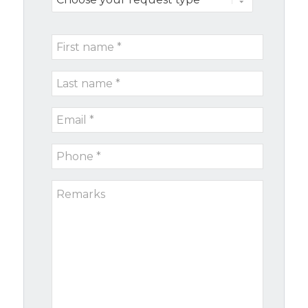
your
request
First
type
name
Last
*
name
Email
*
*
Phone
*
Remarks