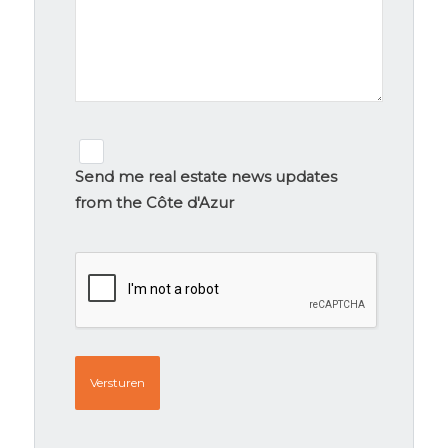
Newsletter
signup
Send me real estate news updates
from the Côte d'Azur
CAPTCHA