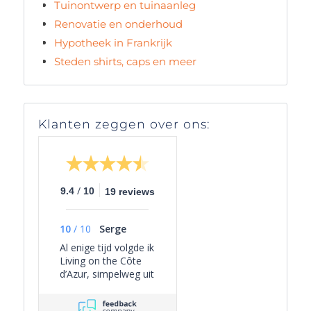
Tuinontwerp en tuinaanleg
Renovatie en onderhoud
Hypotheek in Frankrijk
Steden shirts, caps en meer
Klanten zeggen over ons:
/
9.4
10
19 reviews
10
/
10
Serge
Al enige tijd volgde ik
Living on the Côte
d’Azur, simpelweg uit
persoonlijke
interesse, omdat het