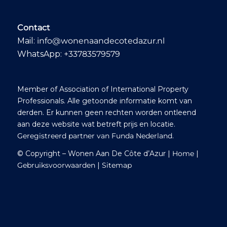
een prachtige plek
met zee- en
boszicht, de juiste
Contact
indeling en
Mail:
info@wonenaandecotedazur.nl
voldoende potentieel
voor renovatie,
WhatsApp:
+33783579579
zodat we onze eigen
stijl kunnen
aanbrengen. Ook
Member of Association of International Property
tijdens het formele
traject – van
Professionals. Alle getoonde informatie komt van
onderhandeling tot
derden. Er kunnen geen rechten worden ontleend
juridische afwikkeling
aan deze website wat betreft prijs en locatie.
– hield Ab alles
Geregistreerd partner van Funda Nederland
.
scherp in de gaten
en wees hij ons op
© Copyright – Wonen Aan De Côte d’Azur |
Home
|
de juiste partijen om
Gebruiksvoorwaarden
|
Sitemap
ons bij te staan.
Living on the Côte
d’Azur onderscheidt
zich doordat ze voor
jouw belang
opkomen. Ze
handelen niet voor