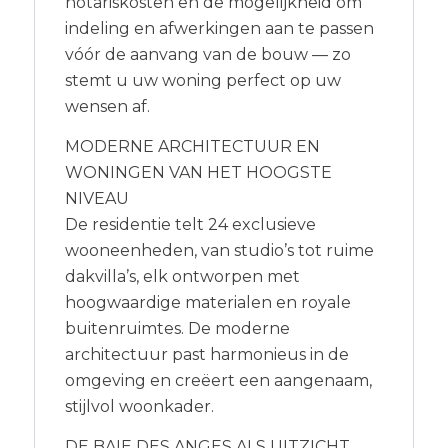
notariskosten en de mogelijkheid om
indeling en afwerkingen aan te passen
vóór de aanvang van de bouw — zo
stemt u uw woning perfect op uw
wensen af.
MODERNE ARCHITECTUUR EN
WONINGEN VAN HET HOOGSTE
NIVEAU
De residentie telt 24 exclusieve
wooneenheden, van studio’s tot ruime
dakvilla’s, elk ontworpen met
hoogwaardige materialen en royale
buitenruimtes. De moderne
architectuur past harmonieus in de
omgeving en creëert een aangenaam,
stijlvol woonkader.
DE BAIE DES ANGES ALS UITZICHT