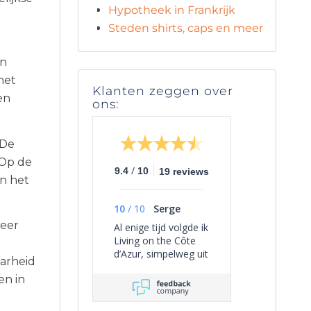
Hypotheek in Frankrijk
Steden shirts, caps en meer
en
het
Klanten zeggen over
en
ons:
 De
 Op de
/
9.4
10
19 reviews
an het
10
/
10
Serge
zeer
Al enige tijd volgde ik
Living on the Côte
d’Azur, simpelweg uit
aarheid
persoonlijke
en in
interesse, omdat het
een overzichtelijk
beeld geeft van het