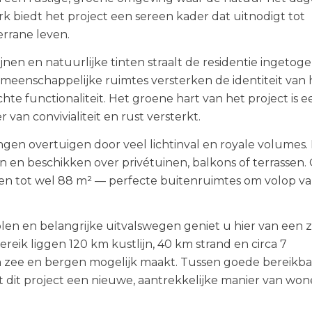
k biedt het project een sereen kader dat uitnodigt tot
rrane leven.
nen en natuurlijke tinten straalt de residentie ingetog
meenschappelijke ruimtes versterken de identiteit van 
e functionaliteit. Het groene hart van het project is e
van convivialiteit en rust versterkt.
gen overtuigen door veel lichtinval en royale volumes.
n beschikken over privétuinen, balkons of terrassen.
sen tot wel 88 m² — perfecte buitenruimtes om volop v
holen en belangrijke uitvalswegen geniet u hier van een 
reik liggen 120 km kustlijn, 40 km strand en circa 7
en zee en bergen mogelijk maakt. Tussen goede bereikb
 dit project een nieuwe, aantrekkelijke manier van won