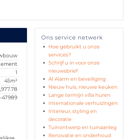
Ons service netwerk
Hoe gebruikt u onze
services?
uwbouw
Schrijf u in voor onze
tement
nieuwsbrief
1
AI Alarm en beveiliging
45m²
Nieuw huis, nieuwe keuken
,977.78
Lange termijn villa huren
9-47989
Internationale verhuizingen
Interieur, styling en
decoratie
Tuinontwerp en tuinaanleg
Renovatie en onderhoud
lijkse