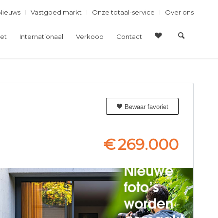
Nieuws
Vastgoed markt
Onze totaal-service
Over ons
et
Internationaal
Verkoop
Contact
Bewaar favoriet
€
269.000