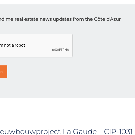
tter
d me real estate news updates from the Côte d'Azur
p
HA
euwbouwproject La Gaude – CIP-1031