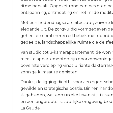
ritme bepaalt. Opgezet rond een besloten par
ontspanning, ontmoeting en het milde medite
Met een hedendaagse architectuur, zuivere lij
elegantie uit. De zorgvuldig vormgegeven ge
geheel en combineren esthetiek met doordacht
gedeelde, landschappelijke ruimte die de sfeer 
Van studio tot 3-kamerappartement: de wonin
meeste appartementen zijn doorzonwoningen e
bovenste verdieping vindt u riante dakterras
zonnige klimaat te genieten.
Dankzij de ligging dichtbij voorzieningen, sc
gewilde en strategische positie. Binnen handbe
skigebieden, wat een unieke levensstijl tuss
en een ongerepte natuurlijke omgeving biedt
La Gaude.