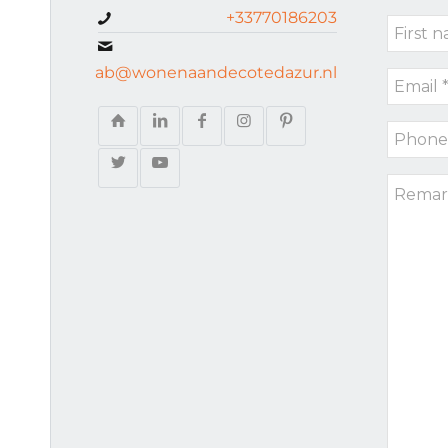
request
+33770186203
First
type
name
ab@wonenaandecotedazur.nl
Email
*
*
Phone
*
Remark