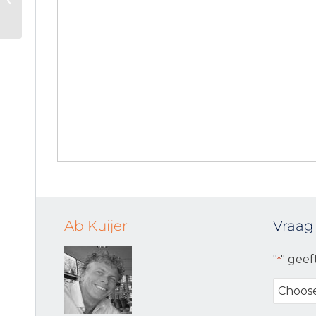
Beaumettes
Ab Kuijer
Vraag
"
" geef
*
Choose
your