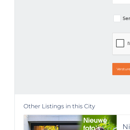
Newsle
Sen
signu
CAPTC
Other Listings in this City
Ni