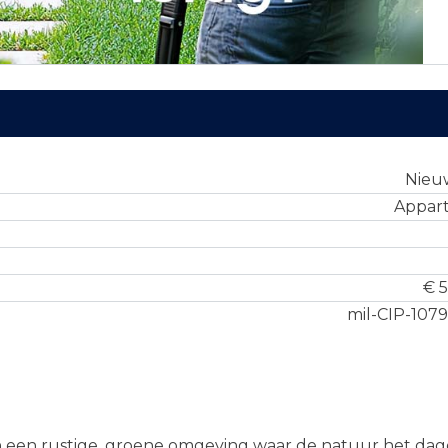
Nie
Appar
€ 5
mil-CIP-107
n een rustige, groene omgeving waar de natuur het dage