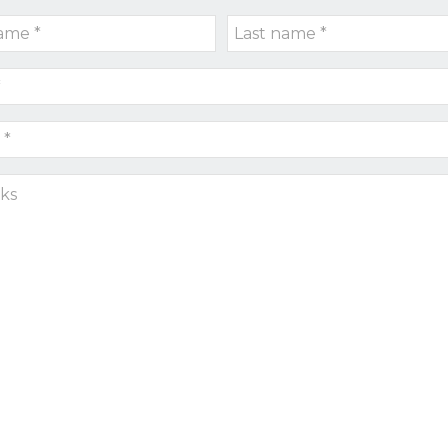
Last
name
*
s