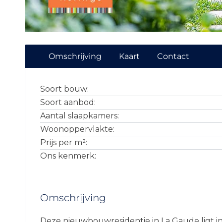
Omschrijving
Kaart
Contact
Soort bouw:
Soort aanbod:
Aantal slaapkamers:
Woonoppervlakte:
Prijs per m²:
Ons kenmerk:
Omschrijving
Deze nieuwbouwresidentie in La Gaude ligt i