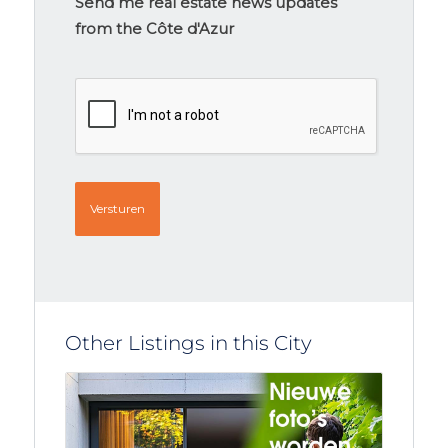
signup
Send me real estate news updates
from the Côte d'Azur
CAPTCHA
Other Listings in this City