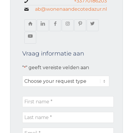
+33770186203
ab@wonenaandecotedazur.nl
Vraag informatie aan
"
" geeft vereiste velden aan
*
Choose
your
request
First
type
name
Last
*
name
Email
*