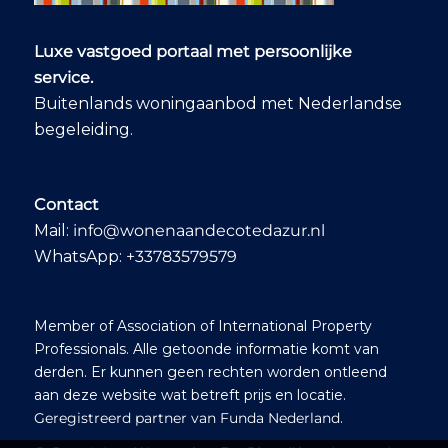
en daad, inclusief
tips onderweg, zoals
een charmante
Luxe vastgoed portaal met persoonlijke
lokale markt waar
service.
we genoten van een
sfeervolle lunch. Ons
Buitenlands woningaanbod met Nederlandse
droomhuis vonden
begeleiding.
we diezelfde dag:
een prachtige plek
met zee- en
boszicht, de juiste
Contact
indeling en
Mail:
info@wonenaandecotedazur.nl
voldoende potentieel
voor renovatie,
WhatsApp:
+33783579579
zodat we onze eigen
stijl kunnen
aanbrengen. Ook
Member of Association of International Property
tijdens het formele
traject – van
Professionals. Alle getoonde informatie komt van
onderhandeling tot
derden. Er kunnen geen rechten worden ontleend
juridische afwikkeling
aan deze website wat betreft prijs en locatie.
– hield Ab alles
Geregistreerd partner van Funda Nederland
.
scherp in de gaten
en wees hij ons op