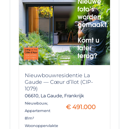
Nieuwbouwresidentie La
Gaude — Cœur d’îlot (CIP-
1079)
06610,
La Gaude,
Frankrijk
Nieuwbouw
,
€
491.000
Appartement
81m²
Woonoppervlakte