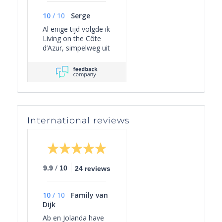
10
/
10
Serge
Al enige tijd volgde ik
Living on the Côte
d’Azur, simpelweg uit
persoonlijke
interesse, omdat het
een overzichtelijk
beeld geeft van het
actuele aanbod van
villa’s in Zuid-
Frankrijk én omdat
International reviews
er leuke periodieke
mails worden
verzonden met
interessante weetjes
over het gebied en
/
9.9
10
24 reviews
wat er te doen is.
Een paar maanden
geleden besloten we
10
/
10
Family van
als gezin onze lang
Dijk
gekoesterde droom
waar te maken:
Ab en Jolanda have