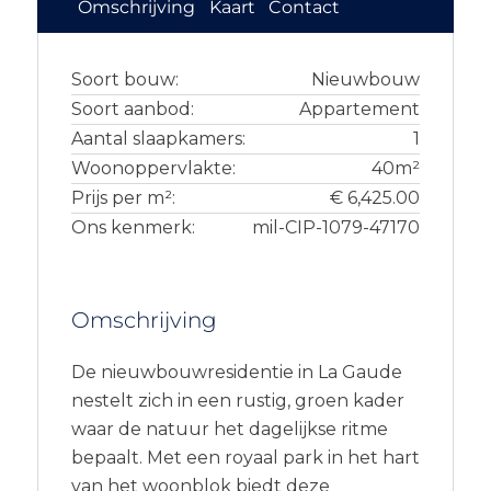
Omschrijving
Kaart
Contact
Soort bouw:
Nieuwbouw
Soort aanbod:
Appartement
Aantal slaapkamers:
1
Woonoppervlakte:
40m²
Prijs per m²:
€ 6,425.00
Ons kenmerk:
mil-CIP-1079-47170
Omschrijving
De nieuwbouwresidentie in La Gaude
nestelt zich in een rustig, groen kader
waar de natuur het dagelijkse ritme
bepaalt. Met een royaal park in het hart
van het woonblok biedt deze