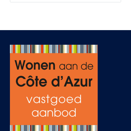
stuurde passende
opties en verfijnde
de zoektocht na
onze feedback. Het
contact verliep vlot
en actief via e-mail,
telefoon en
WhatsApp – ook in
de avonden en
weekenden wanneer
dat nodig was.
Binnen twee
maanden hadden we
een shortlist van zes
villa’s die er voor ons
uitsprongen, waarna
we afreisden naar
Zuid-Frankrijk om
deze woningen te
bezichtigen. Ab
regelde de volledige
tour en stond ons
die dag bij met raad