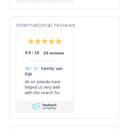
International reviews
/
9.9
10
24 reviews
10
/
10
Family van
Dijk
Ab en Jolanda have
helped us very well
with the search for
our holiday home in
the Côte d'Azur.
More than full
service, always
friendly, very quick
anwers to our