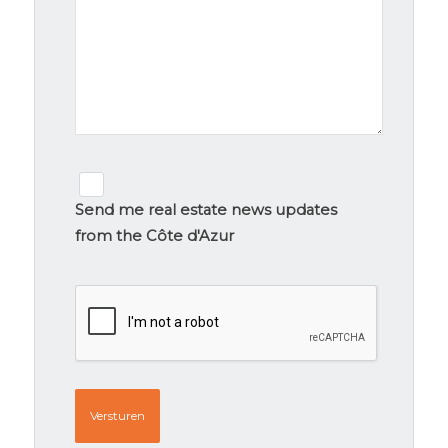
Newsletter
signup
Send me real estate news updates
from the Côte d'Azur
CAPTCHA