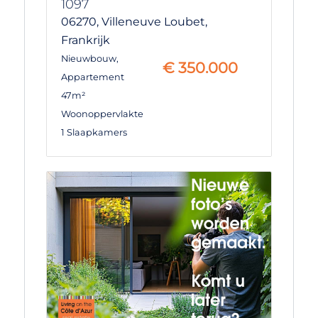
1097
06270,
Villeneuve Loubet,
Frankrijk
Nieuwbouw
,
€
350.000
Appartement
47m²
Woonoppervlakte
1 Slaapkamers