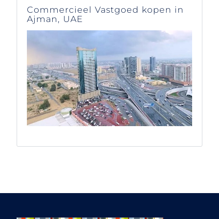
questions, also in the
Commercieel Vastgoed kopen in
weekends or
Ajman, UAE
evenings.