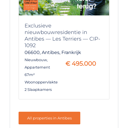
Exclusieve
nieuwbouwresidentie in
Antibes — Les Terriers — CIP-
1092
06600,
Antibes,
Frankrijk
Nieuwbouw
,
€
495.000
Appartement
67m²
Woonoppervlakte
2 Slaapkamers
All properties in Antibes