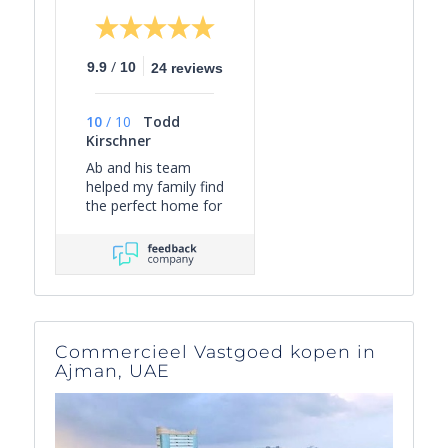
/
9.9
10
24 reviews
10
/
10
Todd
Kirschner
Ab and his team
helped my family find
the perfect home for
us in Nice. He was
responsive to our
needs and curated
the right collection of
properties for
efficient viewing.
Once in the deal
Commercieel Vastgoed kopen in
process, Ab
Ajman, UAE
managed the various
aspects of the
transaction to get us
over the finish line