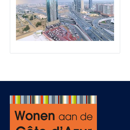
with limited stress -
which isn't always a
foregone outcome
for foreigners
operating in an
unfamiliar legal
system. After the
deal closed, he was
very helpful in
organizing utilities
and other formalities
to ensure we were
off to a good start in
Nice.