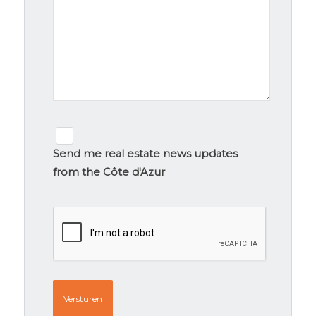
Newsletter
signup
Send me real estate news updates
from the Côte d'Azur
CAPTCHA