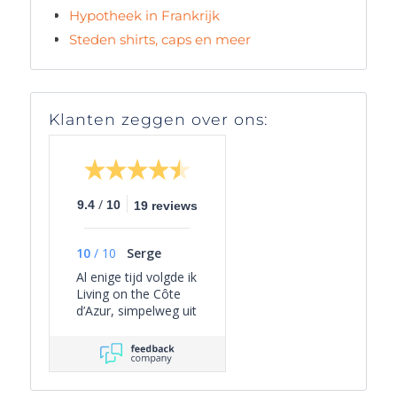
Hypotheek in Frankrijk
Steden shirts, caps en meer
Klanten zeggen over ons:
/
9.4
10
19 reviews
10
/
10
Serge
Al enige tijd volgde ik
Living on the Côte
d’Azur, simpelweg uit
persoonlijke
interesse, omdat het
een overzichtelijk
beeld geeft van het
actuele aanbod van