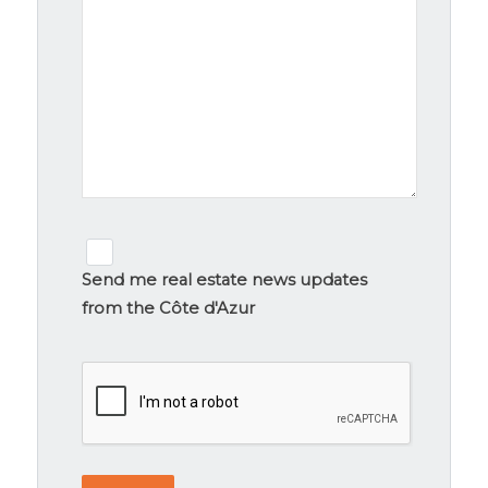
Newsletter
signup
Send me real estate news updates
from the Côte d'Azur
CAPTCHA