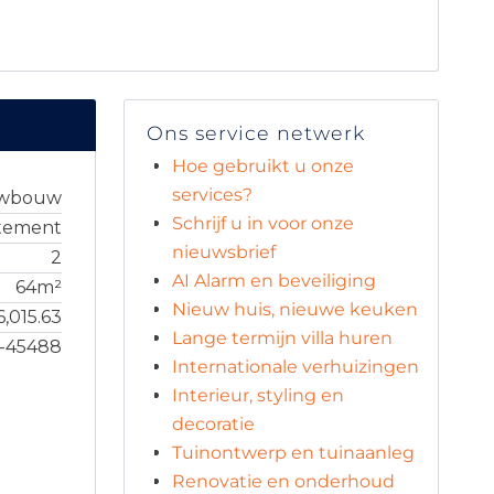
Ons service netwerk
Hoe gebruikt u onze
services?
uwbouw
Schrijf u in voor onze
tement
nieuwsbrief
2
AI Alarm en beveiliging
64m²
Nieuw huis, nieuwe keuken
6,015.63
Lange termijn villa huren
5-45488
Internationale verhuizingen
Interieur, styling en
decoratie
Tuinontwerp en tuinaanleg
Renovatie en onderhoud