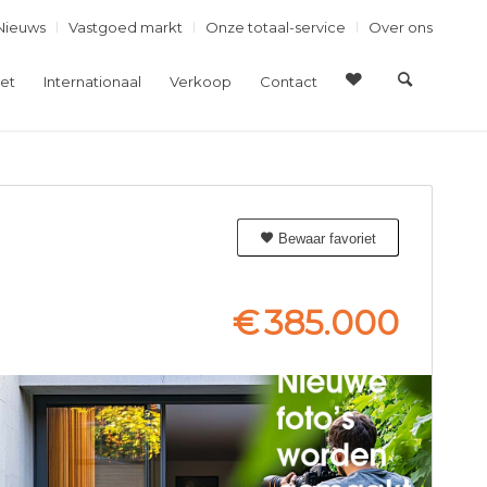
Nieuws
Vastgoed markt
Onze totaal-service
Over ons
et
Internationaal
Verkoop
Contact
Bewaar favoriet
€
385.000