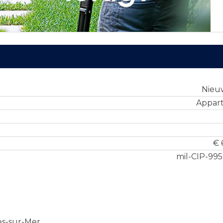
Nie
Appar
€ 
mil-CIP-99
es-sur-Mer