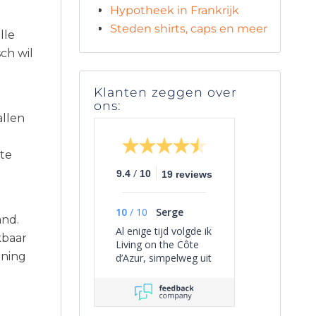
Hypotheek in Frankrijk
Steden shirts, caps en meer
lle
ch wil
Klanten zeggen over
ons:
allen
n
hte
/
9.4
10
19 reviews
10
/
10
Serge
and.
Al enige tijd volgde ik
kbaar
Living on the Côte
nning
d’Azur, simpelweg uit
persoonlijke
interesse, omdat het
een overzichtelijk
beeld geeft van het