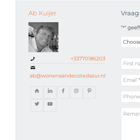
Ab Kuijer
Vraag
"
" geef
*
Choose
your
request
+33770186203
First
type
name
ab@wonenaandecotedazur.nl
Email
*
*
Phone
*
Remark