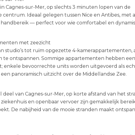
n Cagnes-sur-Mer, op slechts 3 minuten lopen van de
 centrum. Ideaal gelegen tussen Nice en Antibes, met a
 handbereik — perfect voor wie comfortabel en dynamis
menten met zeezicht
an studio’s tot ruim opgezette 4-kamerappartementen, 
 om te ontspannen. Sommige appartementen hebben ee
cht; enkele bevoorrechte units worden uitgevoerd als ec
 een panoramisch uitzicht over de Middellandse Zee.
aal deel van Cagnes-sur-Mer, op korte afstand van het str
t, ziekenhuis en openbaar vervoer zijn gemakkelijk berei
zoekt. De nabijheid van de mooie stranden maakt ontspa