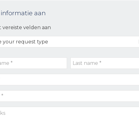
 informatie aan
t vereiste velden aan
Last
name
*
s