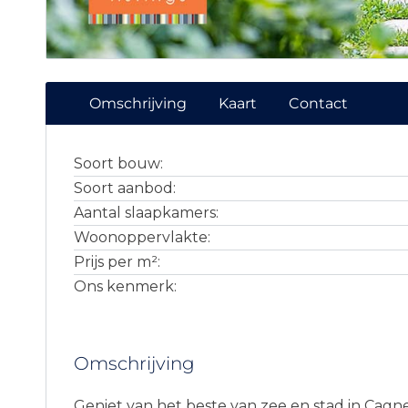
Omschrijving
Kaart
Contact
Soort bouw:
Soort aanbod:
Aantal slaapkamers:
Woonoppervlakte:
Prijs per m²:
Ons kenmerk:
Omschrijving
Geniet van het beste van zee en stad in Cagn