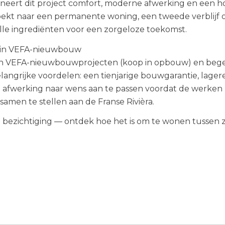
ineert dit project comfort, moderne afwerking en een 
zoekt naar een permanente woning, een tweede verblijf 
alle ingrediënten voor een zorgeloze toekomst.
d in VEFA-nieuwbouw
d in VEFA-nieuwbouwprojecten (koop in opbouw) en bege
elangrijke voordelen: een tienjarige bouwgarantie, lager
 en afwerking naar wens aan te passen voordat de werken
amen te stellen aan de Franse Rivièra.
 bezichtiging — ontdek hoe het is om te wonen tussen 