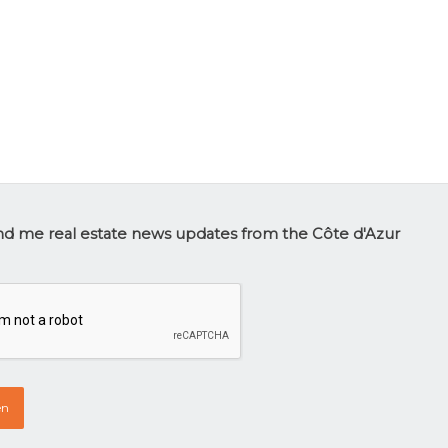
tter
d me real estate news updates from the Côte d'Azur
p
HA