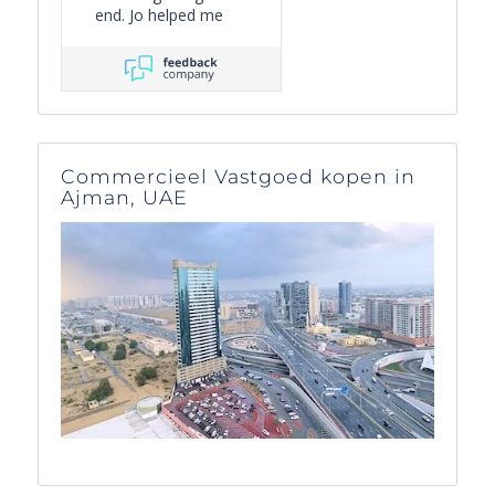
end. Jo helped me
with everything.
Attentiveness and
kindness almost
beyond the call of
duty!
Commercieel Vastgoed kopen in
Ajman, UAE