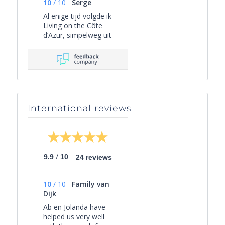
10
/
10
Serge
Al enige tijd volgde ik
Living on the Côte
d’Azur, simpelweg uit
persoonlijke
interesse, omdat het
een overzichtelijk
beeld geeft van het
actuele aanbod van
villa’s in Zuid-
Frankrijk én omdat
International reviews
er leuke periodieke
mails worden
verzonden met
interessante weetjes
over het gebied en
/
9.9
10
24 reviews
wat er te doen is.
Een paar maanden
geleden besloten we
10
/
10
Family van
als gezin onze lang
Dijk
gekoesterde droom
waar te maken:
Ab en Jolanda have
actief op zoek naar
helped us very well