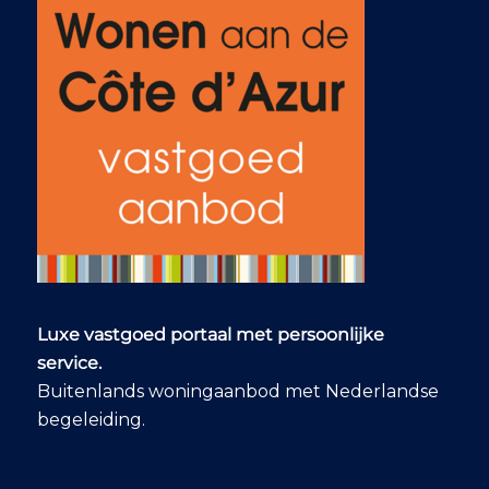
een charmante
lokale markt waar
we genoten van een
sfeervolle lunch. Ons
droomhuis vonden
we diezelfde dag:
een prachtige plek
met zee- en
boszicht, de juiste
indeling en
voldoende potentieel
voor renovatie,
zodat we onze eigen
stijl kunnen
aanbrengen. Ook
tijdens het formele
Luxe vastgoed portaal met persoonlijke
traject – van
service.
onderhandeling tot
Buitenlands woningaanbod met Nederlandse
juridische afwikkeling
– hield Ab alles
begeleiding.
scherp in de gaten
en wees hij ons op
de juiste partijen om