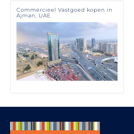
opties en verfijnde
de zoektocht na
Commercieel Vastgoed kopen in
onze feedback. Het
Ajman, UAE
contact verliep vlot
en actief via e-mail,
telefoon en
WhatsApp – ook in
de avonden en
weekenden wanneer
dat nodig was.
Binnen twee
maanden hadden we
een shortlist van zes
villa’s die er voor ons
uitsprongen, waarna
we afreisden naar
Zuid-Frankrijk om
deze woningen te
bezichtigen. Ab
regelde de volledige
tour en stond ons
die dag bij met raad
en daad, inclusief
tips onderweg, zoals