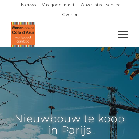
Nieuws
Vastgoed markt
Onze totaal-service
Over ons
Nieuwbouw te koop
in Parijs