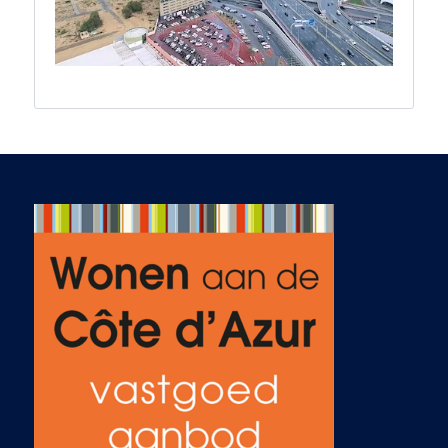
come true: to
actively search for a
holiday home in the
Alpes-Maritimes. Our
first contact with Ab
immediately felt
right. He allowed us
to be ourselves
completely and
never put any
pressure on us. His
knowledge of the
market, his honesty
about both the
opportunities and
the challenges, and
his relaxed, friendly
manner instantly
gave us confidence.
We quickly knew he
was the right person
to guide us. Ab
listened carefully to
our wishes, sent us