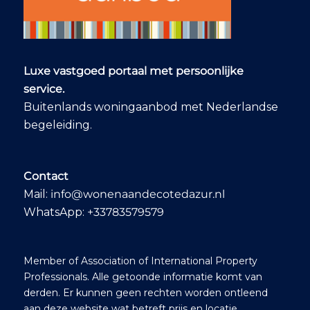
suitable options, and
refined the search
based on our
feedback.
Communication was
Luxe vastgoed portaal met persoonlijke
smooth and
proactive via email,
service.
phone, and
Buitenlands woningaanbod met Nederlandse
WhatsApp – even in
begeleiding.
the evenings and on
weekends when
needed. Within two
months, we had a
Contact
shortlist of six villas
that stood out to us,
Mail:
info@wonenaandecotedazur.nl
after which we
WhatsApp:
+33783579579
travelled to the
South of France to
view them. Ab
organised the entire
Member of Association of International Property
tour and
Professionals. Alle getoonde informatie komt van
accompanied us
derden. Er kunnen geen rechten worden ontleend
throughout the day
aan deze website wat betreft prijs en locatie.