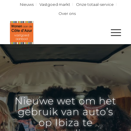
Nieuws
Vastgoed markt
Onze totaal-service
Over ons
Nieuwe wet om het
gebruik van auto’s
op Ibiza te