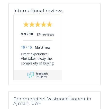
International reviews
/
9.9
10
24 reviews
10
/
10
Matthew
Great experience.
Abé takes away the
complexity of buying
a property on the
Côte D'Azur, guiding
you through the
process from start
to finish with a
helpful, friendly and
knowledgable
Commercieel Vastgoed kopen in
approach. Highly
Ajman, UAE
recommended.