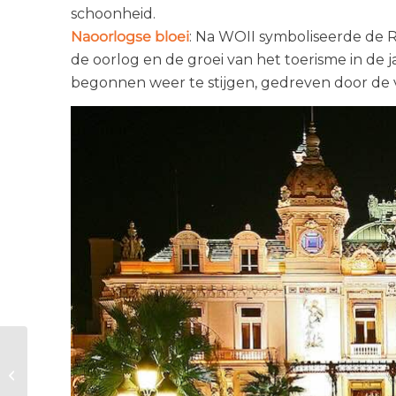
schoonheid.
Naoorlogse bloei
: Na WOII symboliseerde de R
de oorlog en de groei van het toerisme in de j
begonnen weer te stijgen, gedreven door de
Nieuwbouw
exclusiever door
RE2020 bouwnorm