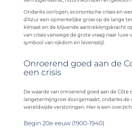
vermogenswinst, huurinkomsten en gewoon o
Ondanks oorlogen, economische crises en wer
d’Azur een opmerkelijke groei op de lange ter
klimaat en de blijvende aantrekkingskracht o
van crises vanwege de grote vraag naar luxe vi
symbool van rijkdom en levensstijl.
Onroerend goed aan de Cote 
een crisis
De waarde van onroerend goed aan de Côte d’
langetermijngroei doorgemaakt, ondanks de u
wereldwijde verstoringen. Hier is een overzi
Begin 20e eeuw (1900-1940)