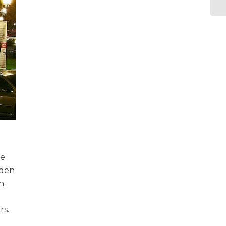
en actief via e-mail,
telefoon en
WhatsApp – ook in
de avonden en
weekenden wanneer
dat nodig was.
Binnen twee
maanden hadden we
een shortlist van zes
villa’s die er voor ons
uitsprongen, waarna
we afreisden naar
Zuid-Frankrijk om
deze woningen te
bezichtigen. Ab
regelde de volledige
ie
tour en stond ons
die dag bij met raad
rden
en daad, inclusief
n.
tips onderweg, zoals
een charmante
lokale markt waar
rs.
we genoten van een