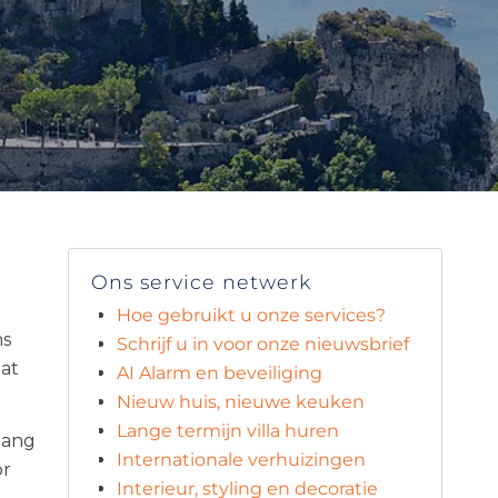
Ons service netwerk
Hoe gebruikt u onze services?
ns
Schrijf u in voor onze nieuwsbrief
dat
AI Alarm en beveiliging
Nieuw huis, nieuwe keuken
Lange termijn villa huren
bang
Internationale verhuizingen
or
Interieur, styling en decoratie