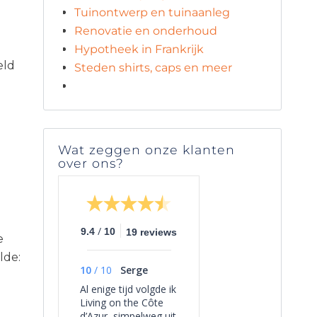
Tuinontwerp en tuinaanleg
Renovatie en onderhoud
Hypotheek in Frankrijk
eld
Steden shirts, caps en meer
Wat zeggen onze klanten
over ons?
/
9.4
10
19 reviews
e
lde:
10
/
10
Serge
Al enige tijd volgde ik
Living on the Côte
d’Azur, simpelweg uit