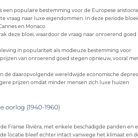
was een populaire bestemming voor de Europese aristocra
rote vraag naar luxe eigendommen. In deze periode bloe
, Cannes en Monaco.
rak deze bloei, waardoor de vraag naar onroerend goed
pleving in populariteit als modieuze bestemming voor
prijzen van onroerend goed stegen opnieuw, vooral me
29 en de daaropvolgende wereldwijde economische depres
lagere prijzen omdat minder mensen zich luxe huizen
e oorlog (1940-1960)
p de Franse Rivièra, met enkele beschadigde panden en 
de locatie bleef echter intact vanwege het klimaat en d