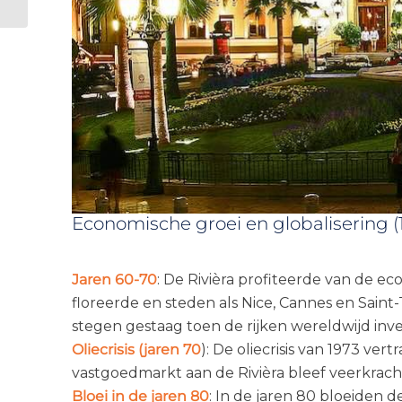
en hoge rente
Economische groei en globalisering (
Jaren 60-70
: De Rivièra profiteerde van de e
floreerde en steden als Nice, Cannes en Sai
stegen gestaag toen de rijken wereldwijd inve
Oliecrisis (jaren 70
): De oliecrisis van 1973 ver
vastgoedmarkt aan de Rivièra bleef veerkracht
Bloei in de jaren 80
: In de jaren 80 bloeiden 