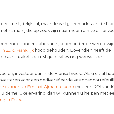
oerisme tijdelijk stil, maar de vastgoedmarkt aan de Fra
 met name zij die op zoek zijn naar meer ruimte en privac
.
enemende concentratie van rijkdom onder de wereldwij
in Zuid Frankrijk
hoog gehouden. Bovendien heeft de
p aantrekkelijke, rustige locaties nog wenselijker
 voelen, investeer dan in de Franse Rivièra. Als u dit al he
vesteren voor een gediversifieerde vastgoedportefeuill
de runner-up Emiraat Ajman te koop
met een ROI van 1
n ultieme luxe ervaring, dan wij kunnen u helpen met e
ng in Dubai
.