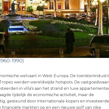
1960-1990)
conomische welvaart in West-Europa. De toeristenindustr
nt-Tropez werden wereldwijde hotspots. De vastgoedwaa
steerden in villa’s aan het strand en luxe appartemente
traagde tijdelijk de economische activiteit, maar de
ig, gesteund door internationale kopers en investeerde
de financiële markten op en een nieuwe golf van rijke