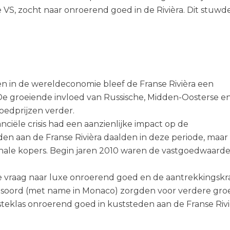
VS, zocht naar onroerend goed in de Rivièra. Dit stuwd
n in de wereldeconomie bleef de Franse Rivièra een
De groeiende invloed van Russische, Midden-Oosterse e
oedprijzen verder.
nciële crisis had een aanzienlijke impact op de
n aan de Franse Rivièra daalden in deze periode, maar
tionale kopers. Begin jaren 2010 waren de vastgoedwaard
 vraag naar luxe onroerend goed en de aantrekkingskr
chtsoord (met name in Monaco) zorgden voor verdere groe
teklas onroerend goed in kuststeden aan de Franse Rivi