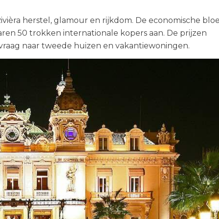
ivièra herstel, glamour en rijkdom. De economische bloe
aren 50 trokken internationale kopers aan. De prijzen
 vraag naar tweede huizen en vakantiewoningen.