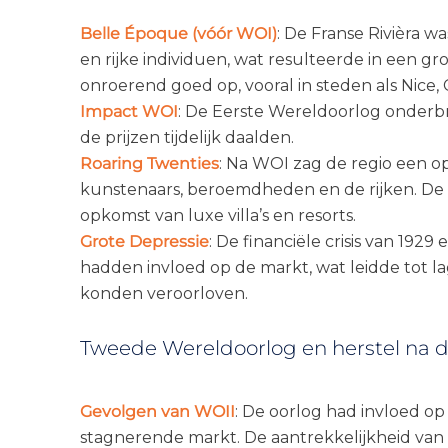
Belle Époque (vóór WOI)
: De Franse Rivièra 
en rijke individuen, wat resulteerde in een g
onroerend goed op, vooral in steden als Nice
Impact WOI
: De Eerste Wereldoorlog onderb
de prijzen tijdelijk daalden.
Roaring Twenties
: Na WOI zag de regio een o
kunstenaars, beroemdheden en de rijken. De 
opkomst van luxe villa’s en resorts.
Grote Depressie
: De financiële crisis van 19
hadden invloed op de markt, wat leidde tot 
konden veroorloven.
Tweede Wereldoorlog en herstel na d
Gevolgen van WOII
: De oorlog had invloed o
stagnerende markt. De aantrekkelijkheid van 