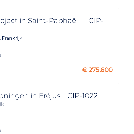
ect in Saint-Raphaël — CIP-
,
Frankrijk
t
€
275.600
ingen in Fréjus – CIP-1022
jk
t