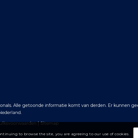
sionals. Alle getoonde informatie komt van derden. Er kunnen 
Nederland
.
uiksvoorwaarden
|
Sitemap
continuing to browse the site, you are agreeing to our use of cookies.