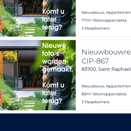
Nieuwbouw
,
Appartemen
77m² Woonoppervlakte
2 Slaapkamers
Nieuwbouwresi
CIP-867
83700,
Saint Raphael
Nieuwbouw
,
Appartemen
83m² Woonoppervlakte
3 Slaapkamers