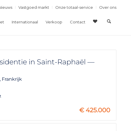
Nieuws
Vastgoed markt
Onze totaal-service
Over ons
et
Internationaal
Verkoop
Contact
dentie in Saint-Raphaël —
,
Frankrijk
t
€
425.000