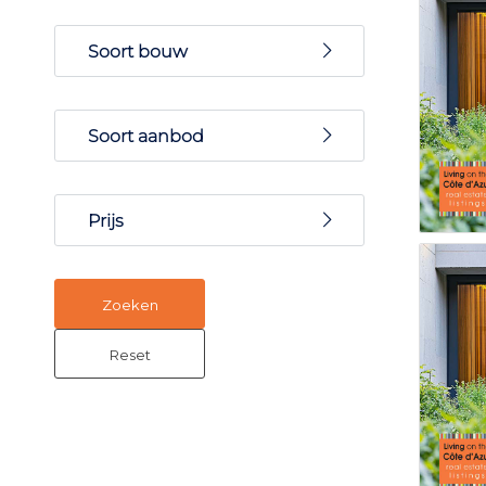
Frejus
Soort bouw
Saint Raphael
Nieuwbouw
Soort aanbod
Appartement
Prijs
Villa
€
-
€