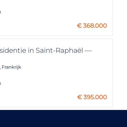
t
€
368.000
dentie in Saint-Raphaël —
,
Frankrijk
t
€
395.000