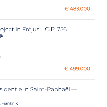
€
483.000
ect in Fréjus – CIP-756
jk
t
€
499.000
dentie in Saint-Raphaël —
,
Frankrijk