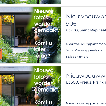
Nieuwbouwproj
906
83700,
Saint Raphael
Nieuwbouw
,
Appartemen
57m² Woonoppervlakte
1 Slaapkamers
Nieuwbouwwon
83600,
Frejus,
Frankri
Nieuwbouw
,
Appartemen