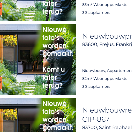
83m² Woonoppervlakte
3 Slaapkamers
Nieuwbouwproj
83600,
Frejus,
Frankri
Nieuwbouw
,
Appartemen
82m² Woonoppervlakte
3 Slaapkamers
Nieuwbouwresi
CIP-867
83700,
Saint Raphael