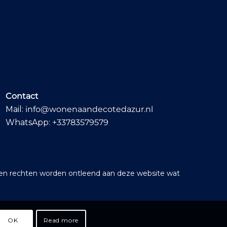
Contact
Mail:
info@wonenaandecotedazur.nl
WhatsApp:
+33783579579
geen rechten worden ontleend aan deze website wat
OK
Read more