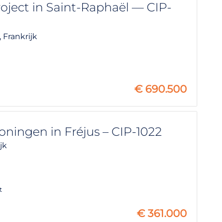
ect in Saint-Raphaël — CIP-
,
Frankrijk
€
690.500
ingen in Fréjus – CIP-1022
jk
t
€
361.000