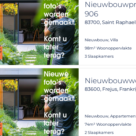
Nieuwbouwproj
906
83700,
Saint Raphael
Nieuwbouw
,
Villa
98m² Woonoppervlakte
3 Slaapkamers
Nieuwbouwwon
83600,
Frejus,
Frankri
Nieuwbouw
,
Appartemen
74m² Woonoppervlakte
2 Slaapkamers