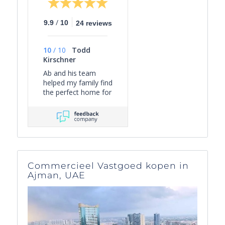
/
9.9
10
24 reviews
10
/
10
Todd
Kirschner
Ab and his team
helped my family find
the perfect home for
us in Nice. He was
responsive to our
needs and curated
the right collection of
properties for
efficient viewing.
Once in the deal
Commercieel Vastgoed kopen in
process, Ab
Ajman, UAE
managed the various
aspects of the
transaction to get us
over the finish line
with limited stress -