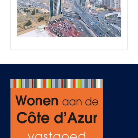
which isn't always a
foregone outcome
for foreigners
operating in an
unfamiliar legal
system. After the
deal closed, he was
very helpful in
organizing utilities
and other formalities
to ensure we were
off to a good start in
Nice.