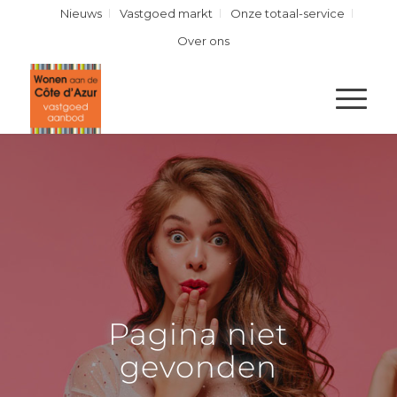
Nieuws
Vastgoed markt
Onze totaal-service
Over ons
Pagina niet
gevonden